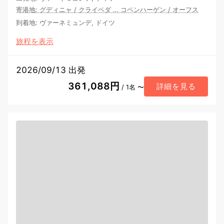
寄港地
:
グディニャ
/
クライペダ
…
コペンハーゲン
/
オーフス
到着地
:
ヴァーネミュンデ, ドイツ
旅程を表示
2026/09/13 出発
361,088円
詳細を見る
/ 1名 〜