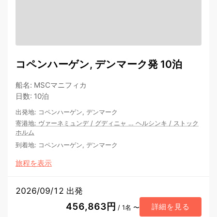
コペンハーゲン, デンマーク発 10泊
船名
:
MSCマニフィカ
日数
:
10泊
出発地
:
コペンハーゲン, デンマーク
寄港地
:
ヴァーネミュンデ
/
グディニャ
…
ヘルシンキ
/
ストック
ホルム
到着地
:
コペンハーゲン, デンマーク
旅程を表示
2026/09/12 出発
456,863円
詳細を見る
/ 1名 〜