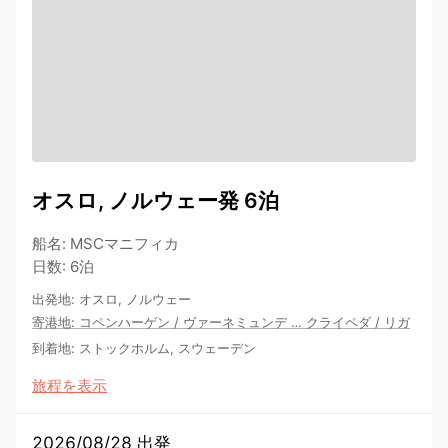
オスロ, ノルウェー発 6泊
船名
:
MSCマニフィカ
日数
:
6泊
出発地
:
オスロ, ノルウェー
寄港地
:
コペンハーゲン
/
ヴァーネミュンデ
…
クライペダ
/
リガ
到着地
:
ストックホルム, スウェーデン
旅程を表示
2026/08/28 出発