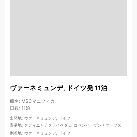
ヴァーネミュンデ, ドイツ発 11泊
船名
:
MSCマニフィカ
日数
:
11泊
出発地
:
ヴァーネミュンデ, ドイツ
寄港地
:
グディニャ
/
クライペダ
…
コペンハーゲン
/
オーフス
到着地
:
ヴァーネミュンデ, ドイツ