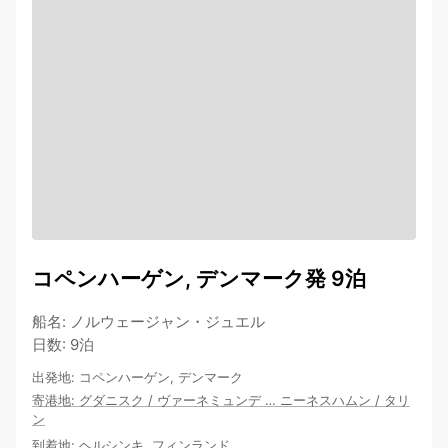
コペンハーゲン, デンマーク発 9泊
船名
:
ノルウェージャン・ジュエル
日数
:
9泊
出発地
:
コペンハーゲン, デンマーク
寄港地
:
グダニスク
/
ヴァーネミュンデ
…
ニーネスハムン
/
タリ
ン
到着地
:
ヘルシンキ, フィンランド