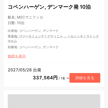
コペンハーゲン, デンマーク発 10泊
船名
:
MSCマニフィカ
日数
:
10泊
出発地
:
コペンハーゲン, デンマーク
寄港地
:
ヴァーネミュンデ
/
グディニャ
…
ヘルシンキ
/
ストック
ホルム
到着地
:
コペンハーゲン, デンマーク
旅程を表示
2027/05/26 出発
337,564円
詳細を見る
/ 1名 〜