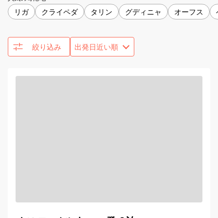
リガ
クライペダ
タリン
グディニャ
オーフス
絞り込み