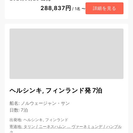
288,837円
詳細を見る
/ 1名 〜
ヘルシンキ, フィンランド発 7泊
船名
:
ノルウェージャン・サン
日数
:
7泊
出発地
:
ヘルシンキ, フィンランド
寄港地
:
タリン
/
ニーネスハムン
…
ヴァーネミュンデ
/
ハンブル
ク