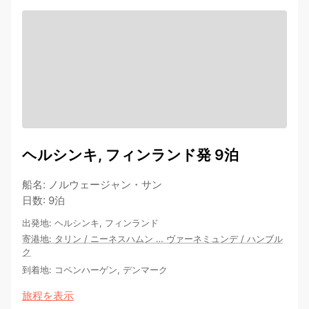
ヘルシンキ, フィンランド発 9泊
船名
:
ノルウェージャン・サン
日数
:
9泊
出発地
:
ヘルシンキ, フィンランド
寄港地
:
タリン
/
ニーネスハムン
…
ヴァーネミュンデ
/
ハンブル
ク
到着地
:
コペンハーゲン, デンマーク
旅程を表示