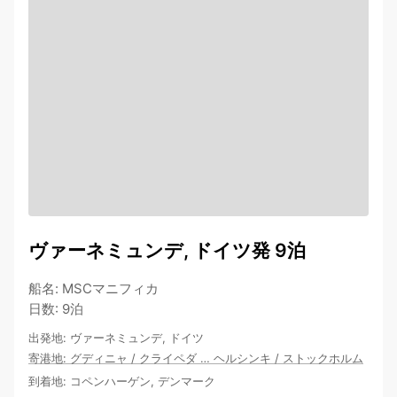
ヴァーネミュンデ, ドイツ発 9泊
船名
:
MSCマニフィカ
日数
:
9泊
出発地
:
ヴァーネミュンデ, ドイツ
寄港地
:
グディニャ
/
クライペダ
…
ヘルシンキ
/
ストックホルム
到着地
:
コペンハーゲン, デンマーク