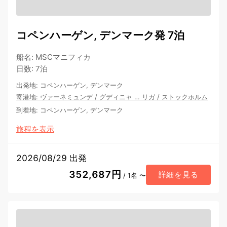
コペンハーゲン, デンマーク発 7泊
船名
:
MSCマニフィカ
日数
:
7泊
出発地
:
コペンハーゲン, デンマーク
寄港地
:
ヴァーネミュンデ
/
グディニャ
…
リガ
/
ストックホルム
到着地
:
コペンハーゲン, デンマーク
旅程を表示
2026/08/29 出発
352,687円
詳細を見る
/ 1名 〜