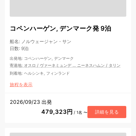
コペンハーゲン, デンマーク発 9泊
船名
:
ノルウェージャン・サン
日数
:
9泊
出発地
:
コペンハーゲン, デンマーク
寄港地
:
オスロ
/
ヴァーネミュンデ
…
ニーネスハムン
/
タリン
到着地
:
ヘルシンキ, フィンランド
旅程を表示
2026/09/23 出発
479,323円
詳細を見る
/ 1名 〜