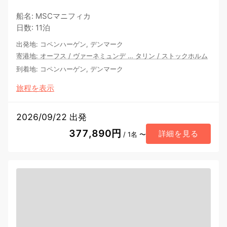
船名
:
MSCマニフィカ
日数
:
11泊
出発地
:
コペンハーゲン, デンマーク
寄港地
:
オーフス
/
ヴァーネミュンデ
…
タリン
/
ストックホルム
到着地
:
コペンハーゲン, デンマーク
旅程を表示
2026/09/22 出発
377,890円
詳細を見る
/ 1名 〜