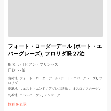
フォート・ローダーデール (ポート・エ
バーグレーズ), フロリダ発 27泊
船名
:
カリビアン・プリンセス
日数
:
27泊
出発地
:
フォート・ローダーデール (ポート・エバーグレーズ), フ
ロリダ
寄港地
:
ウェスト・エンド
/
アゾレス諸島
…
オスロ
/
スカーゲン
到着地
:
コペンハーゲン, デンマーク
旅程を表示