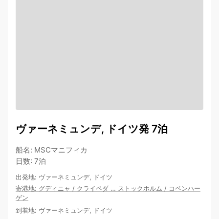
ヴァーネミュンデ, ドイツ発 7泊
船名
:
MSCマニフィカ
日数
:
7泊
出発地
:
ヴァーネミュンデ, ドイツ
寄港地
:
グディニャ
/
クライペダ
…
ストックホルム
/
コペンハー
ゲン
到着地
:
ヴァーネミュンデ, ドイツ