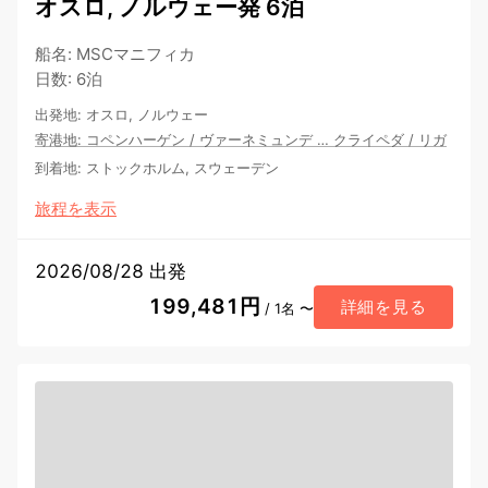
オスロ, ノルウェー発 6泊
船名
:
MSCマニフィカ
日数
:
6泊
出発地
:
オスロ, ノルウェー
寄港地
:
コペンハーゲン
/
ヴァーネミュンデ
…
クライペダ
/
リガ
到着地
:
ストックホルム, スウェーデン
旅程を表示
2026/08/28 出発
199,481円
詳細を見る
/ 1名 〜