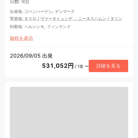
日数
:
9泊
出発地
:
コペンハーゲン, デンマーク
寄港地
:
オスロ
/
ヴァーネミュンデ
…
ニーネスハムン
/
タリン
到着地
:
ヘルシンキ, フィンランド
旅程を表示
2026/09/05 出発
531,052円
詳細を見る
/ 1名 〜