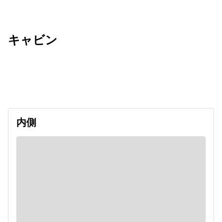
キャビン
出発日
利用者数
undefined
内側