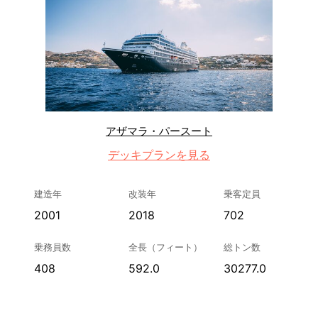
アザマラ・パースート
デッキプランを見る
建造年
改装年
乗客定員
2001
2018
702
乗務員数
全長（フィート）
総トン数
408
592.0
30277.0