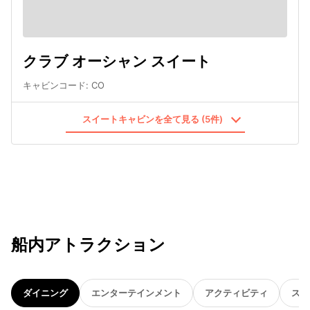
クラブ オーシャン スイート
キャビンコード
:
CO
スイートキャビンを全て見る (5件)
船内アトラクション
ダイニング
エンターテインメント
アクティビティ
スパ