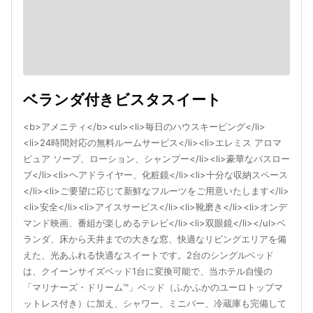
ベランダ付きビスタスイート
<b>アメニティ</b><ul><li>毎日のハウスキーピング</li>
<li>24時間対応の無料ルームサービス</li><li>エレミス アロマ
ピュア ソープ、ローション、シャンプー</li><li>豪華なバスロー
ブ</li><li>ヘアドライヤー、化粧鏡</li><li>十分な収納スペース
</li><li>ご要望に応じて新鮮なフルーツをご用意いたします</li>
<li>安全</li><li>アイスサービス</li><li>靴磨き</li><li>オンデ
マンド映画、番組が楽しめるテレビ</li><li>双眼鏡</li></ul>ベ
ランダ、床から天井までの大きな窓、快適なリビングエリアを備
えた、光あふれる快適なスイートです。2台のシングルベッド
は、クイーンサイズベッド1台に変換可能で、当ホテル自慢の
「マリナーズ・ドリーム™」ベッド（ふかふかのユーロトップマ
ットレス付き）に加え、シャワー、ミニバー、冷蔵庫も完備して