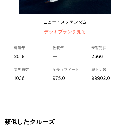
ニュー・スタテンダム
デッキプランを見る
建造年
改装年
乗客定員
2018
—
2666
乗務員数
全長（フィート）
総トン数
1036
975.0
99902.0
類似したクルーズ