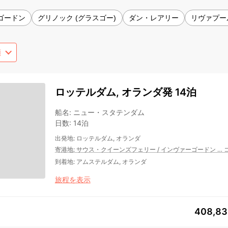
ゴードン
グリノック (グラスゴー)
ダン・レアリー
リヴァプー
ロッテルダム, オランダ発 14泊
船名
:
ニュー・スタテンダム
日数
:
14泊
出発地
:
ロッテルダム, オランダ
寄港地
:
サウス・クイーンズフェリー
/
インヴァーゴードン
…
到着地
:
アムステルダム, オランダ
旅程を表示
408,8