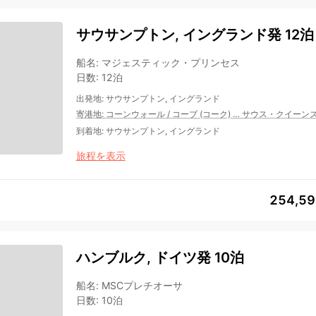
サウサンプトン, イングランド発 12泊
船名
:
マジェスティック・プリンセス
日数
:
12泊
出発地
:
サウサンプトン, イングランド
寄港地
:
コーンウォール
/
コーブ (コーク)
…
サウス・クイーン
到着地
:
サウサンプトン, イングランド
旅程を表示
254,5
ハンブルク, ドイツ発 10泊
船名
:
MSCプレチオーサ
日数
:
10泊