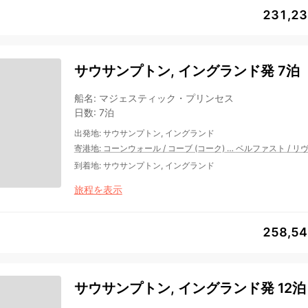
231,2
サウサンプトン, イングランド発 7泊
船名
:
マジェスティック・プリンセス
日数
:
7泊
出発地
:
サウサンプトン, イングランド
寄港地
:
コーンウォール
/
コーブ (コーク)
…
ベルファスト
/
リ
到着地
:
サウサンプトン, イングランド
旅程を表示
258,5
サウサンプトン, イングランド発 12泊