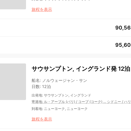
旅程を表示
90,5
95,6
サウサンプトン, イングランド発 12泊
船名
:
ノルウェージャン・サン
日数
:
12泊
出発地
:
サウサンプトン, イングランド
寄港地
:
ル・アーブル (パリ)
/
コーブ (コーク)
…
シドニー
/
ハリ
到着地
:
ニューヨーク, ニューヨーク
旅程を表示