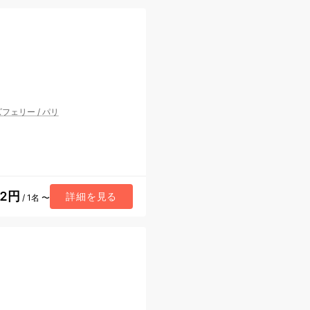
ズフェリー
/
パリ
92円
詳細を見る
/ 1名 〜