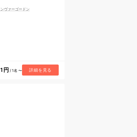
インヴァーゴードン
61円
詳細を見る
/ 1名 〜