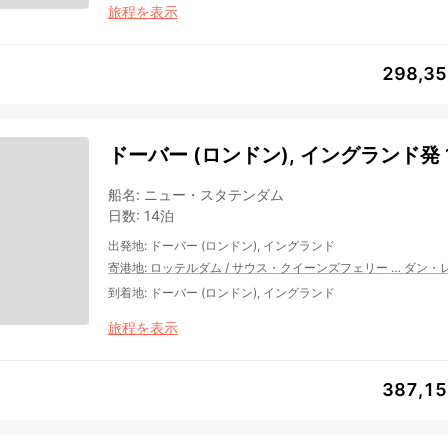
旅程を表示
298,3
ドーバー (ロンドン), イングランド発 
船名
:
ニュー・スタテンダム
日数
:
14泊
出発地
:
ドーバー (ロンドン), イングランド
寄港地
:
ロッテルダム
/
サウス・クイーンズフェリー
…
ダン・
到着地
:
ドーバー (ロンドン), イングランド
旅程を表示
387,1