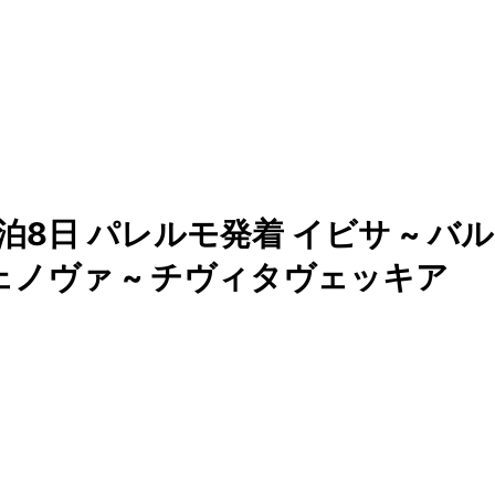
8日 パレルモ発着 イビサ ~ バル
ジェノヴァ ~ チヴィタヴェッキア