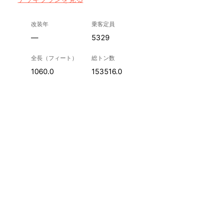
改装年
乗客定員
—
5329
全長（フィート）
総トン数
1060.0
153516.0