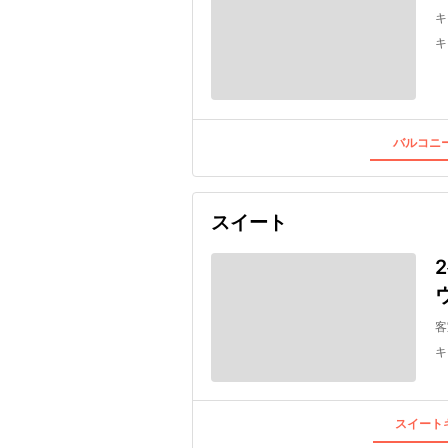
キ
キ
バルコニー
スイート
客
キ
スイートキ