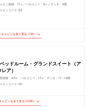
ャビン面積：17㎡／バルコニー：9㎡／デッキ：9階
ャビンコード
:
BA
キャビンを全て見る (7件)
2ベッドルーム・グランドスイート（ア
ウレア）
室面積：49㎡ バルコニー：17㎡ デッキ：11～14階
ャビンコード
:
SD
ャビンを全て見る (10件)