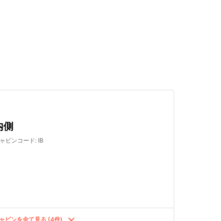
検索する
内側
ャビンコード
:
IB
ャビンを全て見る (4件)