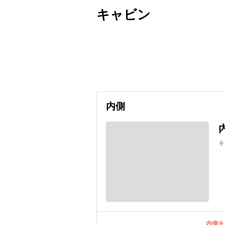
キャビン
出発日
利用者数
2026/09/07
内側
キ
内側キ