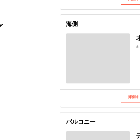
海側
ア
キ
海側キ
バルコニー