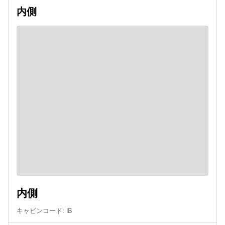
内側
内側
キャビンコード
:
IB