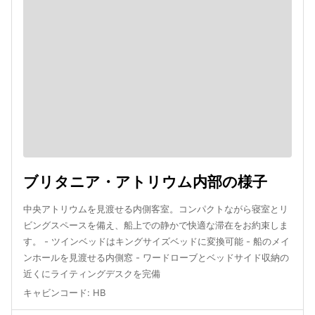
ブリタニア・アトリウム内部の様子
中央アトリウムを見渡せる内側客室。コンパクトながら寝室とリ
ビングスペースを備え、船上での静かで快適な滞在をお約束しま
す。 - ツインベッドはキングサイズベッドに変換可能 - 船のメイ
ンホールを見渡せる内側窓 - ワードローブとベッドサイド収納の
近くにライティングデスクを完備
キャビンコード
:
HB