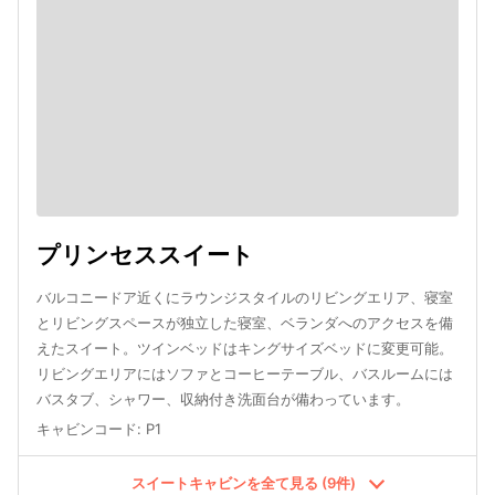
プリンセススイート
バルコニードア近くにラウンジスタイルのリビングエリア、寝室
とリビングスペースが独立した寝室、ベランダへのアクセスを備
えたスイート。ツインベッドはキングサイズベッドに変更可能。
リビングエリアにはソファとコーヒーテーブル、バスルームには
バスタブ、シャワー、収納付き洗面台が備わっています。
キャビンコード
:
P1
スイートキャビンを全て見る (9件)