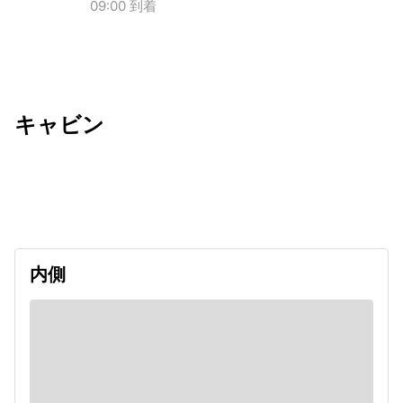
09:00 到着
キャビン
出発日
利用者数
undefined
内側