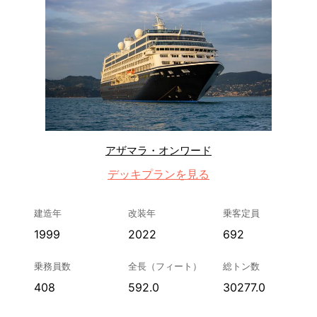
アザマラ・オンワード
デッキプランを見る
建造年
改装年
乗客定員
1999
2022
692
乗務員数
全長（フィート）
総トン数
408
592.0
30277.0