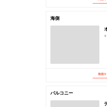
海側
キ
海側キ
バルコニー