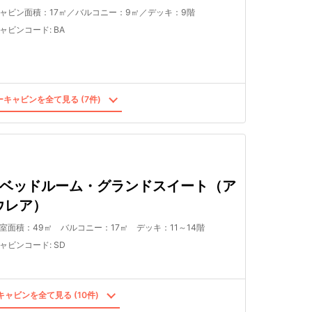
ャビン面積：17㎡／バルコニー：9㎡／デッキ：9階
ャビンコード
:
BA
キャビンを全て見る (7件)
2ベッドルーム・グランドスイート（ア
ウレア）
室面積：49㎡ バルコニー：17㎡ デッキ：11～14階
ャビンコード
:
SD
ャビンを全て見る (10件)