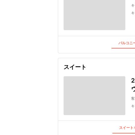
キ
キ
バルコニー
スイート
客
キ
スイートキ