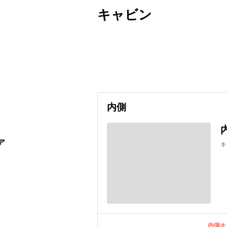
キャビン
出発日
利用者数
2026/09/11
内側
ア
キ
内側キ