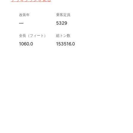
改装年
乗客定員
—
5329
全長（フィート）
総トン数
1060.0
153516.0