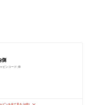
検索する
内側
ャビンコード
:
IB
ャビンを全て見る (4件)