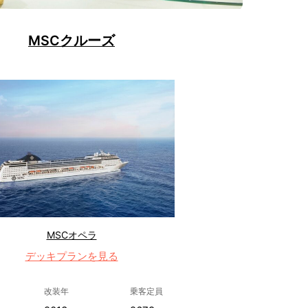
MSCクルーズ
MSCオペラ
デッキプランを見る
改装年
乗客定員