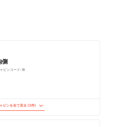
検索する
内側
ャビンコード
:
IB
ャビンを全て見る (3件)