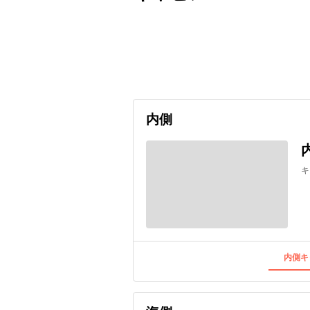
出発日
利用者数
2026/09/15
内側
キ
内側キ