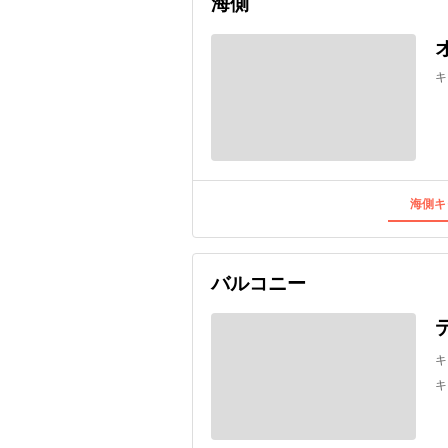
海側
キ
海側キ
バルコニー
キ
キ