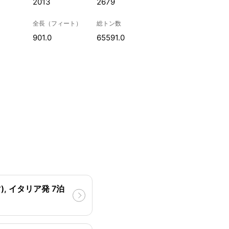
2013
2679
全長（フィート）
総トン数
901.0
65591.0
, イタリア発 7泊