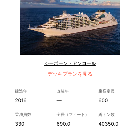
シーボーン・アンコール
デッキプランを見る
建造年
改装年
乗客定員
2016
—
600
乗務員数
全長（フィート）
総トン数
330
690.0
40350.0