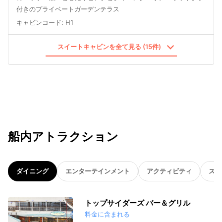
付きのプライベートガーデンテラス
キャビンコード
:
H1
スイートキャビンを全て見る (15件)
船内アトラクション
ダイニング
エンターテインメント
アクティビティ
スパ
トップサイダーズ バー＆グリル
料金に含まれる