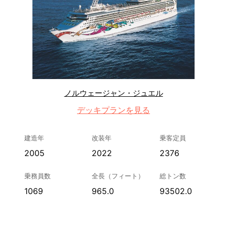
ノルウェージャン・ジュエル
デッキプランを見る
建造年
改装年
乗客定員
2005
2022
2376
乗務員数
全長（フィート）
総トン数
1069
965.0
93502.0