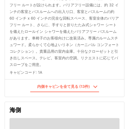
フリー ルートが設けられます。バリアフリー設備には、約 32 イ
ンチの客室とバスルームへの出入り口、客室とバスルームの約
60 インチ x 60 インチの完全な回転スペース、客室全体のバリア
フリー ルート、さらに、手すりと折りたたみ式シャワー シート
を備えたロールイン シャワーを備えたバリアフリー バスルーム
があります。車椅子のお客様向けに改装済み。専属のルームスチ
ュワード。柔らかくて心地よいリネン（カーニバル コンフォート
コレクション）。貴重品用の室内金庫。十分なクローゼットと引
き出しスペース。テレビ。客室内の空調。リクエストに応じてバ
スローブをご用意。
キャビンコード
:
1A
内側キャビンを全て見る (13件)
海側