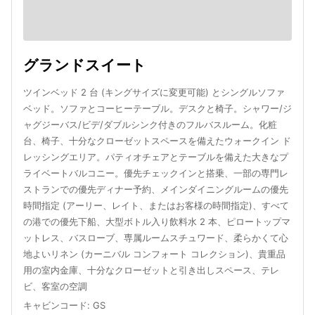
グランドスイート
ツインベッド 2 台 (キングサイズに変更可能) とシングルソファ
ベッド。ソファとコーヒーテーブル。デスクと椅子。シャワー/ジ
ャグジーバス/ビデ/ダブルシンク付きのフルバスルーム。化粧
台、椅子、十分なクローゼットスペースを備えたウォークイン ド
レッシングエリア。パティオチェアとテーブルを備えた大きなプ
ライベートバルコニー。優先チェックインと搭乗、一部の専門レ
ストランでの優先ディナー予約、メインダイニングルームの優先
時間指定 (アーリー、レイト、またはお客様の時間指定)、すべて
の港での優先下船、大型ボトル入り飲料水 2 本、ピロートップマ
ットレス、バスローブ、専属ルームスチュワード、柔らかくて心
地よいリネン (カーニバル コンフォート コレクション)、貴重品
用の室内金庫、十分なクローゼットと引き出しスペース、テレ
ビ、客室の空調
キャビンコード
:
GS