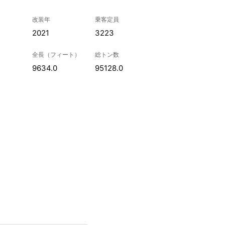
改装年
乗客定員
2021
3223
全長（フィート）
総トン数
9634.0
95128.0