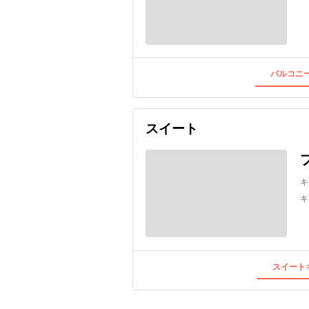
バルコニー
スイート
キ
キ
スイートキ