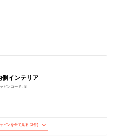
検索する
内側インテリア
ャビンコード
:
IB
ャビンを全て見る (3件)