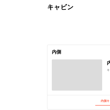
キャビン
出発日
利用者数
2026/10/05
内側
キ
内側キ