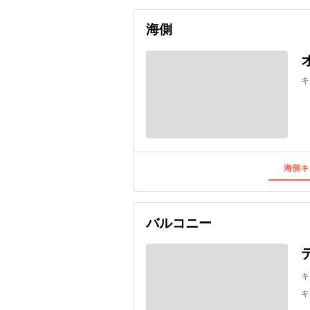
海側
キ
海側キ
バルコニー
キ
キ