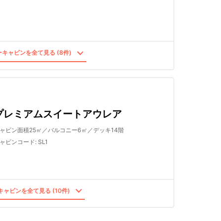
キャビンを全て見る (8件)
プレミアムスイートアウレア
ャビン面積25㎡／バルコニー6㎡／デッキ14階
ャビンコード
:
SL1
ャビンを全て見る (10件)