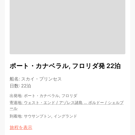
ポート・カナベラル, フロリダ発 22泊
船名
:
スカイ・プリンセス
日数
:
22泊
出発地
:
ポート・カナベラル, フロリダ
寄港地
:
ウェスト・エンド
/
アゾレス諸島
…
ボルドー
/
シェルブ
ール
到着地
:
サウサンプトン, イングランド
旅程を表示