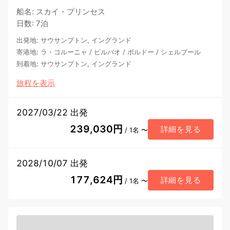
船名
:
スカイ・プリンセス
日数
:
7泊
出発地
:
サウサンプトン, イングランド
寄港地
:
ラ・コルーニャ
/
ビルバオ
/
ボルドー
/
シェルブール
到着地
:
サウサンプトン, イングランド
旅程を表示
2027/03/22 出発
239,030円
詳細を見る
/ 1名 〜
2028/10/07 出発
177,624円
詳細を見る
/ 1名 〜