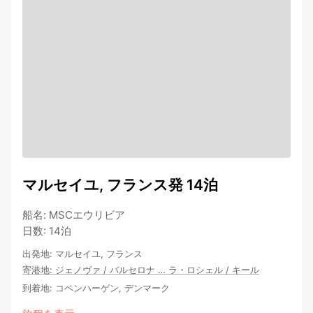
マルセイユ, フランス発 14泊
船名
:
MSCエウリビア
日数
:
14泊
出発地
:
マルセイユ, フランス
寄港地
:
ジェノヴァ
/
バルセロナ
…
ラ・ロシェル
/
キール
到着地
:
コペンハーゲン, デンマーク