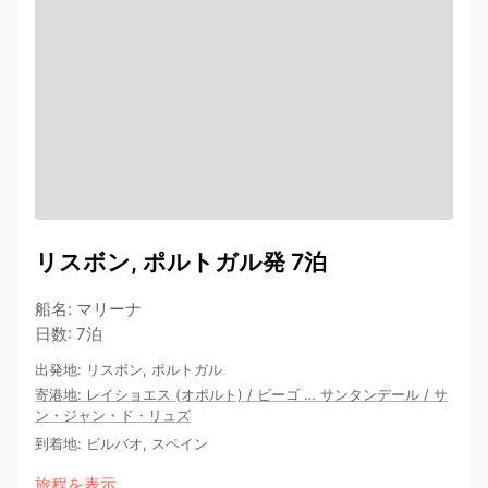
リスボン, ポルトガル発 7泊
船名
:
マリーナ
日数
:
7泊
出発地
:
リスボン, ポルトガル
寄港地
:
レイショエス (オポルト)
/
ビーゴ
…
サンタンデール
/
サ
ン・ジャン・ド・リュズ
到着地
:
ビルバオ, スペイン
旅程を表示