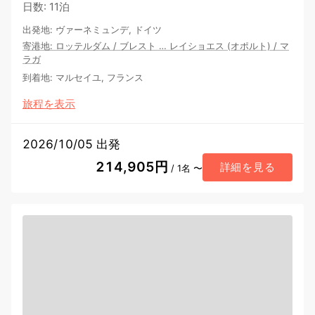
日数
:
11泊
出発地
:
ヴァーネミュンデ, ドイツ
寄港地
:
ロッテルダム
/
ブレスト
…
レイショエス (オポルト)
/
マ
ラガ
到着地
:
マルセイユ, フランス
旅程を表示
2026/10/05 出発
214,905円
詳細を見る
/ 1名 〜