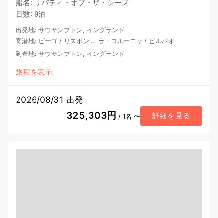
船名
:
リバティ・オブ・ザ・シーズ
日数
:
9泊
出発地
:
サウサンプトン, イングランド
寄港地
:
ビーゴ
/
リスボン
…
ラ・コルーニャ
/
ビルバオ
到着地
:
サウサンプトン, イングランド
旅程を表示
2026/08/31 出発
325,303円
詳細を見る
/ 1名 〜