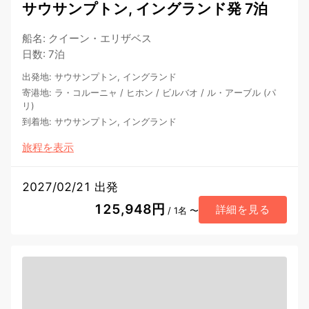
サウサンプトン, イングランド発 7泊
船名
:
クイーン・エリザベス
日数
:
7泊
出発地
:
サウサンプトン, イングランド
寄港地
:
ラ・コルーニャ
/
ヒホン
/
ビルバオ
/
ル・アーブル (パ
リ)
到着地
:
サウサンプトン, イングランド
旅程を表示
2027/02/21 出発
125,948円
詳細を見る
/ 1名 〜