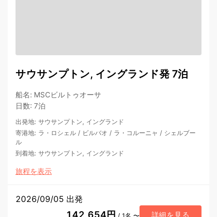
サウサンプトン, イングランド発 7泊
船名
:
MSCビルトゥオーサ
日数
:
7泊
出発地
:
サウサンプトン, イングランド
寄港地
:
ラ・ロシェル
/
ビルバオ
/
ラ・コルーニャ
/
シェルブー
ル
到着地
:
サウサンプトン, イングランド
旅程を表示
2026/09/05 出発
142,654円
詳細を見る
/ 1名 〜