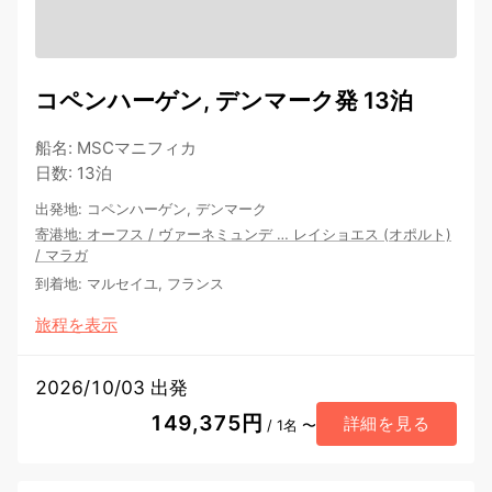
コペンハーゲン, デンマーク発 13泊
船名
:
MSCマニフィカ
日数
:
13泊
出発地
:
コペンハーゲン, デンマーク
寄港地
:
オーフス
/
ヴァーネミュンデ
…
レイショエス (オポルト)
/
マラガ
到着地
:
マルセイユ, フランス
旅程を表示
2026/10/03 出発
149,375円
詳細を見る
/ 1名 〜