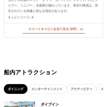
ャワー、ミニバー、冷蔵庫が備わっています。客室の構成は、表
示されている画像と異なる場合があります。
キャビンコード
:
A
スイートキャビンを全て見る (8件)
船内アトラクション
ダイニング
エンターテインメント
アクティビティ
スパ
ダイブイン