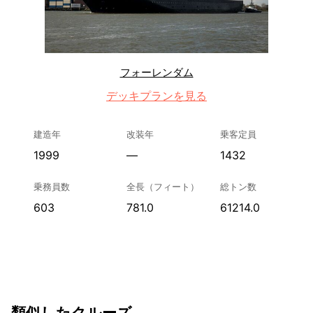
フォーレンダム
デッキプランを見る
建造年
改装年
乗客定員
1999
—
1432
乗務員数
全長（フィート）
総トン数
603
781.0
61214.0
類似したクルーズ