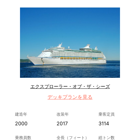
エクスプローラー・オブ・ザ・シーズ
デッキプランを見る
建造年
改装年
乗客定員
2000
2017
3114
乗務員数
全長（フィート）
総トン数