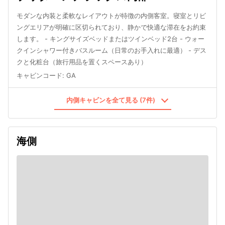
モダンな内装と柔軟なレイアウトが特徴の内側客室。寝室とリビ
ングエリアが明確に区切られており、静かで快適な滞在をお約束
します。 - キングサイズベッドまたはツインベッド2台 - ウォー
クインシャワー付きバスルーム（日常のお手入れに最適） - デス
クと化粧台（旅行用品を置くスペースあり）
キャビンコード
:
GA
内側キャビンを全て見る (7件)
海側