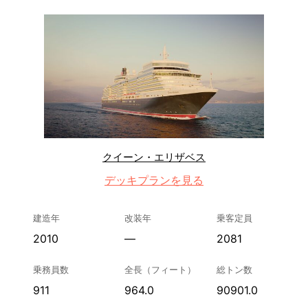
クイーン・エリザベス
デッキプランを見る
建造年
改装年
乗客定員
2010
—
2081
乗務員数
全長（フィート）
総トン数
911
964.0
90901.0