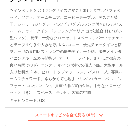
ツインベッド 2 台 (キングサイズに変更可能) とダブルソファベ
ッド。ソファ、アームチェア、コーヒーテーブル。デスクと椅
子。シャワー/ジャグジーバス/ビデ/ダブルシンク付きのフルバス
ルーム。ウォークイン ドレッシングエリアには化粧台 (および小
型シンク)、椅子、十分なクローゼットスペース。パティオチェア
とテーブル付きの大きな専用バルコニー。優先チェックインと搭
乗。一部の専門レストランでの優先ディナー予約。優先メインダ
イニングルームの時間指定 (アーリー、レイト、またはご都合の
良い時間でのダイニング)。すべての港での優先下船。大型ボトル
入り飲料水 2 本。ピロートップマットレス。バスローブ。専属ル
ームスチュワード。柔らかくて心地よいリネン (カーニバル コン
フォート コレクション)。貴重品用の室内金庫。十分なクローゼ
ットと引き出しスペース。テレビ。客室の空調
キャビンコード
:
GS
スイートキャビンを全て見る (4件)