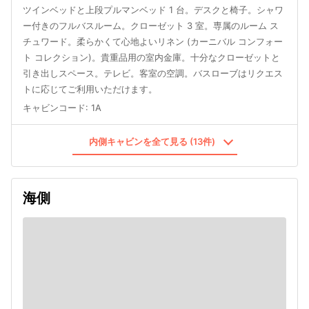
ツインベッドと上段プルマンベッド 1 台。デスクと椅子。シャワ
ー付きのフルバスルーム。クローゼット 3 室。専属のルーム ス
チュワード。柔らかくて心地よいリネン (カーニバル コンフォー
ト コレクション)。貴重品用の室内金庫。十分なクローゼットと
引き出しスペース。テレビ。客室の空調。バスローブはリクエス
トに応じてご利用いただけます。
キャビンコード
:
1A
内側キャビンを全て見る (13件)
海側