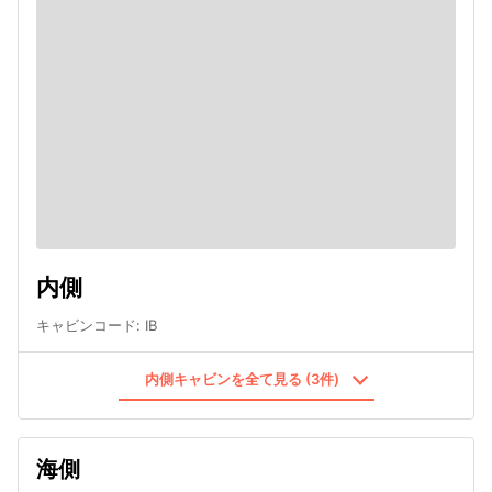
内側
キャビンコード
:
IB
内側キャビンを全て見る (3件)
海側