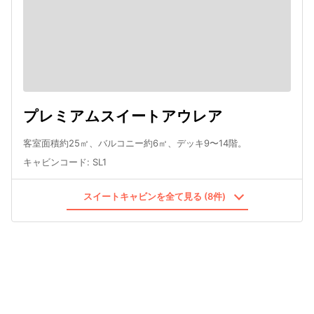
プレミアムスイートアウレア
客室面積約25㎡、バルコニー約6㎡、デッキ9〜14階。
キャビンコード
:
SL1
スイートキャビンを全て見る (8件)