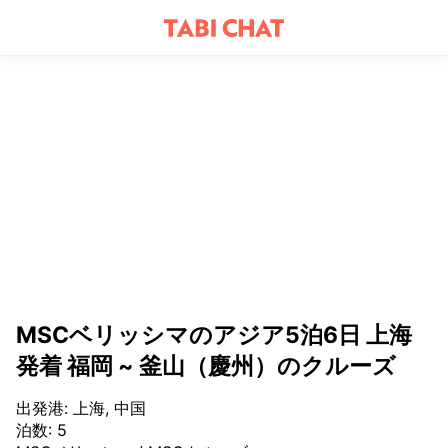
MSCベリッシマのアジア5泊6日 上海
発着 福岡 ~ 釜山（慶州）のクルーズ
出発港
:
上海, 中国
泊数
:
5