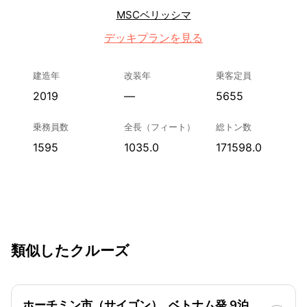
MSCベリッシマ
デッキプランを見る
建造年
改装年
乗客定員
2019
—
5655
乗務員数
全長（フィート）
総トン数
1595
1035.0
171598.0
類似したクルーズ
ホーチミン市（サイゴン）, ベトナム発 9泊