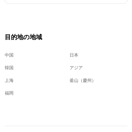
目的地の地域
中国
日本
韓国
アジア
上海
釜山（慶州）
福岡