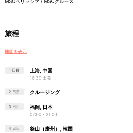
MSCベリッシマ
/
MSCクルーズ
旅程
地図を表示
1 日目
上海, 中国
16:30 出発
2 日目
クルージング
3 日目
福岡, 日本
07:00 - 21:00
4 日目
釜山（慶州）, 韓国