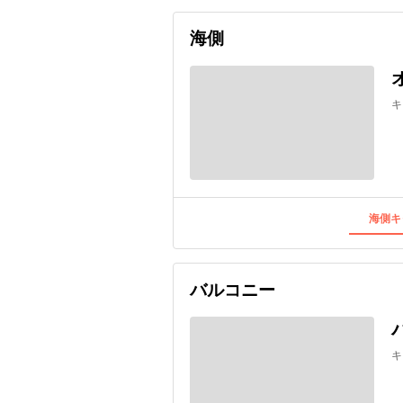
海側
キ
海側キ
バルコニー
キ