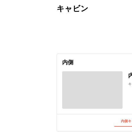
キャビン
出発日
利用者数
undefined
内側
キ
内側キ