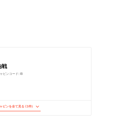
検索する
内戦
ャビンコード
:
IB
ャビンを全て見る (3件)