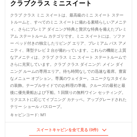
クラブクラス ミニスイート
クラブ クラス ミニ スイートは、最高級のミニ スイート ステー
トルームと、すべてのミニ スイートに備わる素晴らしいアメニテ
ィ、さらにプレミア ダイニング特典と贅沢な特典を備えたプレミ
アム ステートルーム カテゴリです。ミニ スイートには、ソファ
ー ベッド付きの独立したリビング エリア、プレミアム バス アメ
ニティ、薄型テレビ 2 台が備わっています。これらの機能と上質
なアメニティは、クラブ クラス ミニ スイート ステートルームで
さらに充実しています。クラブ クラス ダイニング: メイン ダイ
ニング ルームの専用エリア。待ち時間なしでの迅速な着席。豊富
なメニュー オプション。専属のウェイター。ユニークなスタイル
の装飾。テーブルサイドでのお料理の準備。クルーズの最初と最
後に優先乗船および下船。1 回限りの無料ワイン セッティング。
リクエストに応じてイブニング カナッペ。アップグレードされた
テリー ショール バスローブ。
キャビンコード
:
M1
スイートキャビンを全て見る (9件)