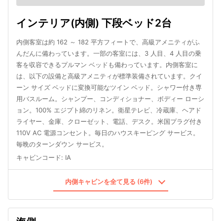
インテリア(内側) 下段ベッド2台
内側客室は約 162 ～ 182 平方フィートで、高級アメニティがふ
んだんに備わっています。一部の客室には、3 人目、4 人目の乗
客を収容できるプルマン ベッドも備わっています。内側客室に
は、以下の設備と高級アメニティが標準装備されています。クイ
ーン サイズ ベッドに変換可能なツイン ベッド。シャワー付き専
用バスルーム。シャンプー、コンディショナー、ボディー ローシ
ョン。100% エジプト綿のリネン。衛星テレビ、冷蔵庫、ヘアド
ライヤー、金庫、クローゼット、電話、デスク。米国プラグ付き
110V AC 電源コンセント。毎日のハウスキーピング サービス。
毎晩のターンダウン サービス。
キャビンコード
:
IA
内側キャビンを全て見る (6件)