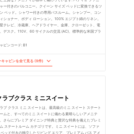
ャー付きのバルコニー。クイーン サイズ ベッドに変換できるツ
ン ベッド。シャワー付きの専用バスルーム。シャンプー、コン
ィショナー、ボディ ローション。100% エジプト綿のリネン。
星テレビ、冷蔵庫、ヘアドライヤー、金庫、クローゼット、電
、デスク。110V、60 サイクルの交流 (AC)、標準的な米国プラ
ャビンコード
:
B1
キャビンを全て見る (9件)
クラブクラス ミニスイート
ラブ クラス ミニ スイートは、最高級のミニ スイート ステート
ームと、すべてのミニ スイートに備わる素晴らしいアメニテ
、さらにプレミア ダイニング特典と贅沢な特典を備えたプレミ
ム ステートルーム カテゴリです。ミニ スイートには、ソファ
 ベッド付きの独立したリビング エリア、プレミアム バス アメ