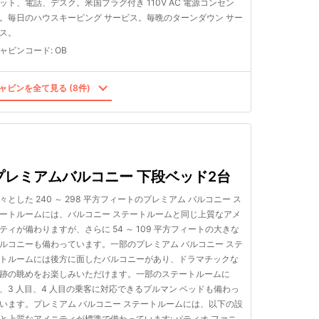
ット、電話、デスク。米国プラグ付き 110V AC 電源コンセン
。毎日のハウスキーピング サービス。毎晩のターンダウン サー
ス。
ャビンコード
:
OB
ャビンを全て見る (8件)
プレミアムバルコニー 下段ベッド2台
々とした 240 ～ 298 平方フィートのプレミアム バルコニー ス
ートルームには、バルコニー ステートルームと同じ上質なアメ
ティが備わりますが、さらに 54 ～ 109 平方フィートの大きな
ルコニーも備わっています。一部のプレミアム バルコニー ステ
トルームには後方に面したバルコニーがあり、ドラマチックな
跡の眺めをお楽しみいただけます。一部のステートルームに
、3 人目、4 人目の乗客に対応できるプルマン ベッドも備わっ
います。プレミアム バルコニー ステートルームには、以下の設
と上質なアメニティが標準で備わっています: パティオ ファニ