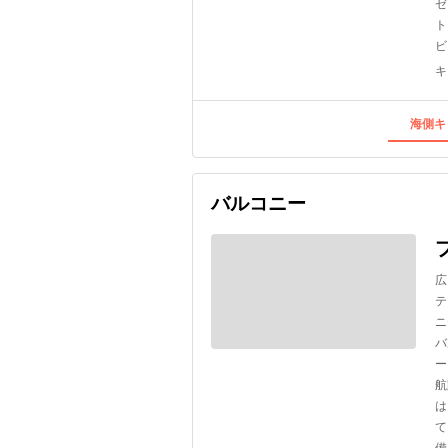
ゼ
ト
ビ
キ
海側キ
バルコニー
広
テ
ニ
バ
ー
航
は
て
備