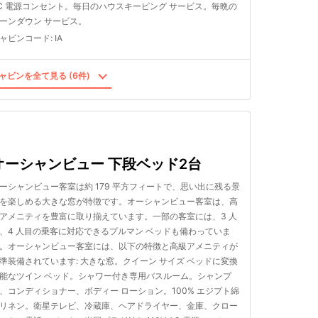
C 電源コンセント。毎日のハウスキーピング サービス。毎晩の
ーンダウン サービス。
ャビンコード
:
IA
ャビンを全て見る (6件)
オーシャンビュー 下段ベッド2台
ーシャンビュー客室は約 179 平方フィートで、思い出に残る景
を楽しめる大きな窓が特徴です。オーシャンビュー客室は、高
アメニティを豊富に取り揃えています。一部の客室には、3 人
、4 人目の乗客に対応できるプルマン ベッドも備わっていま
。オーシャンビュー客室には、以下の特徴と高級アメニティが
準装備されています: 大きな窓。クイーン サイズ ベッドに変換
能なツイン ベッド。シャワー付き専用バスルーム。シャンプ
、コンディショナー、ボディー ローション。100% エジプト綿
リネン。衛星テレビ、冷蔵庫、ヘアドライヤー、金庫、クロー