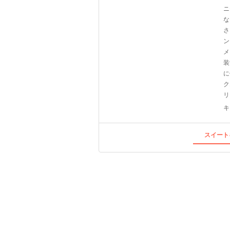
ニ
な
さ
ン
メ
装
に
ク
リ
キ
スイート