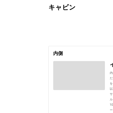
キャビン
出発日
利用者数
2026/10/23
内側
内
だ
を
以
サ
ル
1
ー