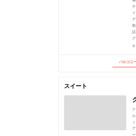
チ
イ
デ
衛
話
グ
キ
バルコニー
スイート
ク
ル
ィ
ア
ー