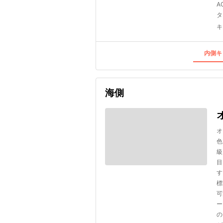
A
タ
キ
内側キ
海側
オ
色
級
目
す
標
可
ー
の