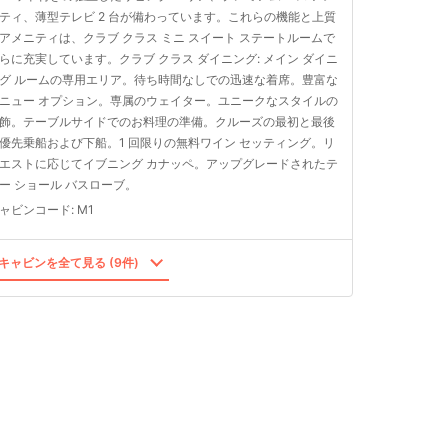
ティ、薄型テレビ 2 台が備わっています。これらの機能と上質
アメニティは、クラブ クラス ミニ スイート ステートルームで
らに充実しています。クラブ クラス ダイニング: メイン ダイニ
グ ルームの専用エリア。待ち時間なしでの迅速な着席。豊富な
ニュー オプション。専属のウェイター。ユニークなスタイルの
飾。テーブルサイドでのお料理の準備。クルーズの最初と最後
優先乗船および下船。1 回限りの無料ワイン セッティング。リ
エストに応じてイブニング カナッペ。アップグレードされたテ
ー ショール バスローブ。
ャビンコード
:
M1
キャビンを全て見る (9件)