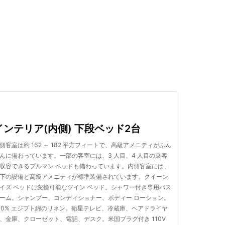
検索する
インテリア(内側) 下段ベッド2台
側客室は約 162 ～ 182 平方フィートで、高級アメニティがふん
んに備わっています。一部の客室には、3 人目、4 人目の乗客
収容できるプルマン ベッドも備わっています。内側客室には、
下の設備と高級アメニティが標準装備されています。クイーン
イズ ベッドに変換可能なツイン ベッド。シャワー付き専用バス
ーム。シャンプー、コンディショナー、ボディー ローション。
00% エジプト綿のリネン。衛星テレビ、冷蔵庫、ヘアドライヤ
、金庫、クローゼット、電話、デスク。米国プラグ付き 110V