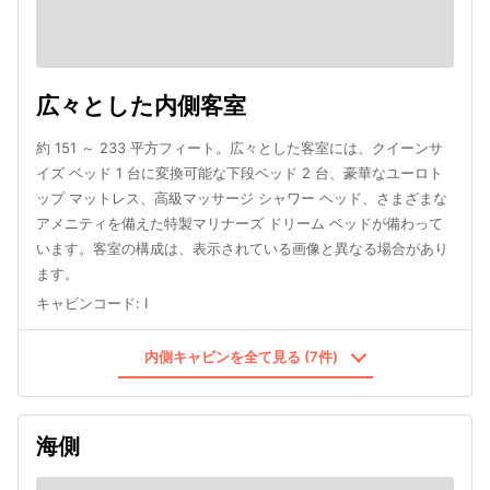
広々とした内側客室
約 151 ～ 233 平方フィート。広々とした客室には、クイーンサ
イズ ベッド 1 台に変換可能な下段ベッド 2 台、豪華なユーロト
ップ マットレス、高級マッサージ シャワー ヘッド、さまざまな
アメニティを備えた特製マリナーズ ドリーム ベッドが備わって
います。客室の構成は、表示されている画像と異なる場合があり
ます。
キャビンコード
:
I
内側キャビンを全て見る (7件)
海側