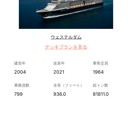
ウェステルダム
デッキプランを見る
建造年
改装年
乗客定員
2004
2021
1964
乗務員数
全長（フィート）
総トン数
799
936.0
81811.0