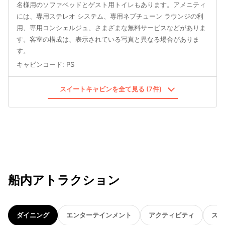
名様用のソファベッドとゲスト用トイレもあります。アメニティ
には、専用ステレオ システム、専用ネプチューン ラウンジの利
用、専用コンシェルジュ、さまざまな無料サービスなどがありま
す。客室の構成は、表示されている写真と異なる場合がありま
す。
キャビンコード
:
PS
スイートキャビンを全て見る (7件)
船内アトラクション
ダイニング
エンターテインメント
アクティビティ
スパ