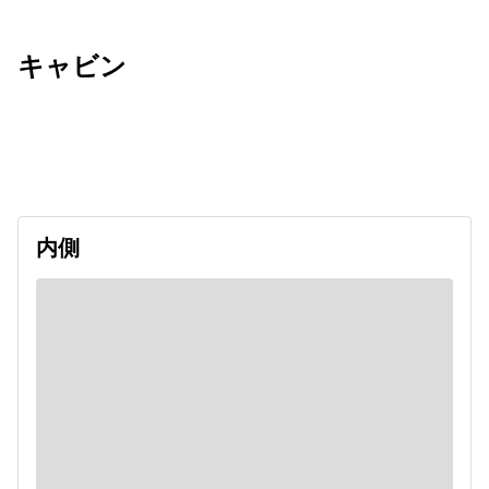
キャビン
出発日
利用者数
undefined
内側