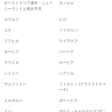
オーストラリア連邦 - ニュー
ホノルル
ジーランドと南太平洋
カフルイ
ヒロ
コナ
ファカラバ
フアヒネ
ライアテア
モーレア
パペーテ
ラウトカ
ネーピア
シドニー
シアトル
ウェリントン
リトルトン (クライストチャ
ーチ)
メルボルン
ポートビラ
スバ
ポート・チャーマーズ (ダニ