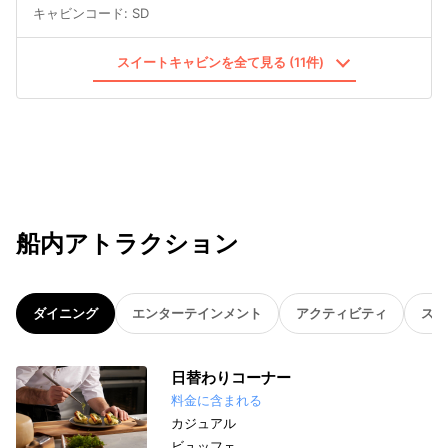
キャビンコード
:
SD
スイートキャビンを全て見る (11件)
船内アトラクション
ダイニング
エンターテインメント
アクティビティ
スパ
日替わりコーナー
料金に含まれる
カジュアル
ビュッフェ