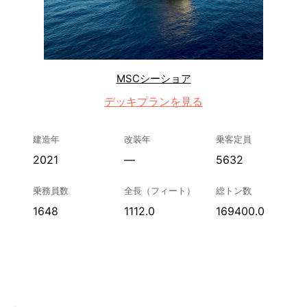
MSCシーショア
デッキプランを見る
建造年
改装年
乗客定員
2021
—
5632
乗務員数
全長（フィート）
総トン数
1648
1112.0
169400.0