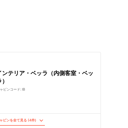
検索する
インテリア・ベッラ（内側客室・ベッ
ラ）
ャビンコード
:
IB
ャビンを全て見る (4件)