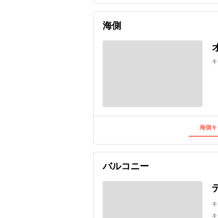
海側
キ
海側キ
バルコニー
キ
キ