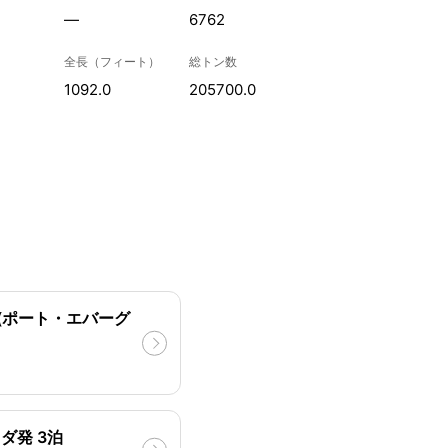
—
6762
全長（フィート）
総トン数
1092.0
205700.0
(ポート・エバーグ
ダ発 3泊