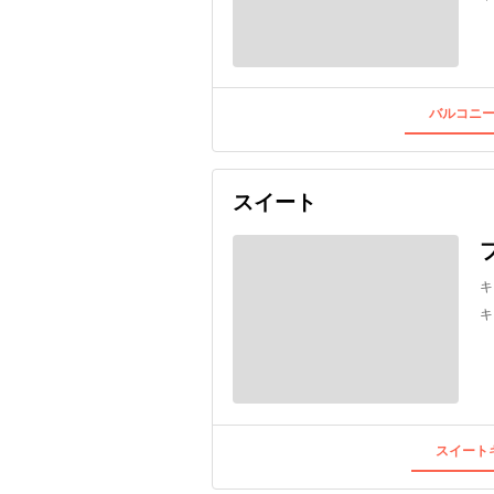
バルコニー
スイート
キ
キ
スイートキ