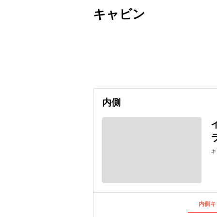
キャビン
出発日
利用者数
2026/09/12
内側
キ
内側キ