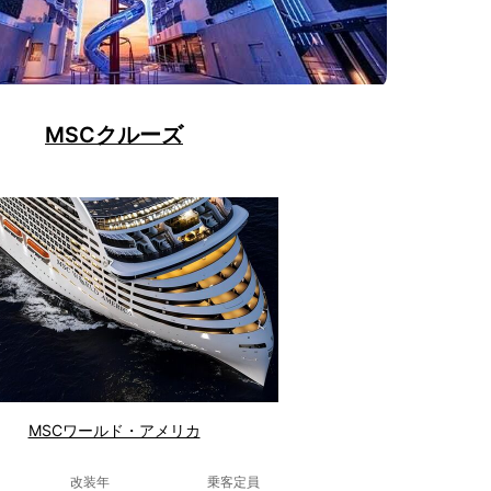
MSCクルーズ
MSCワールド・アメリカ
改装年
乗客定員