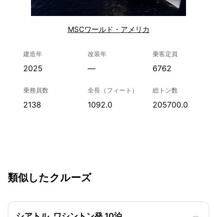
MSCワールド・アメリカ
建造年
改装年
乗客定員
2025
—
6762
乗務員数
全長（フィート）
総トン数
2138
1092.0
205700.0
類似したクルーズ
シアトル, ワシントン発 10泊