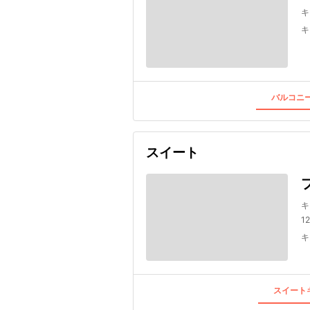
キ
キ
バルコニー
スイート
キ
1
キ
スイートキ