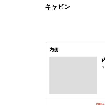
キャビン
出発日
利用者数
2026/09/09
内側
キ
内側キ