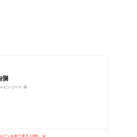
検索する
内側
ャビンコード
:
IB
ャビンを全て見る (3件)