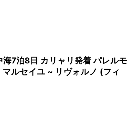
海7泊8日 カリャリ発着 パレルモ
~ マルセイユ ~ リヴォルノ (フィ