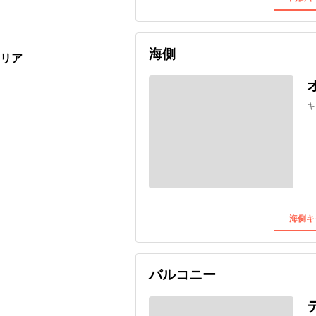
海側
タリア
キ
海側キ
バルコニー