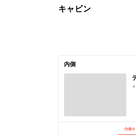
キャビン
出発日
利用者数
undefined
内側
キ
内側キ