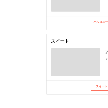
バルコニー
スイート
キ
スイート