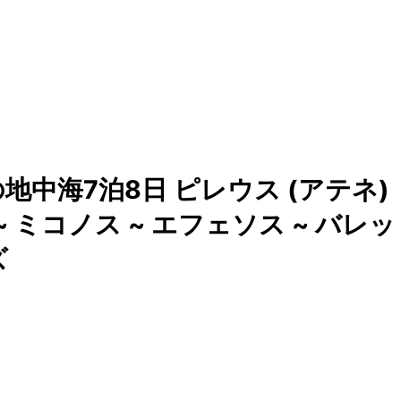
中海7泊8日 ピレウス (アテネ)
~ ミコノス ~ エフェソス ~ バレッ
ズ