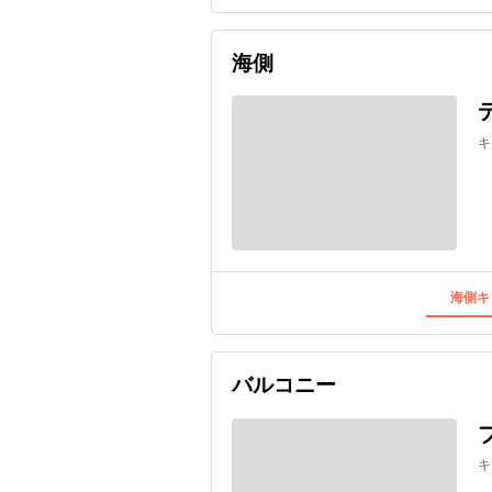
海側
キ
海側キ
バルコニー
キ