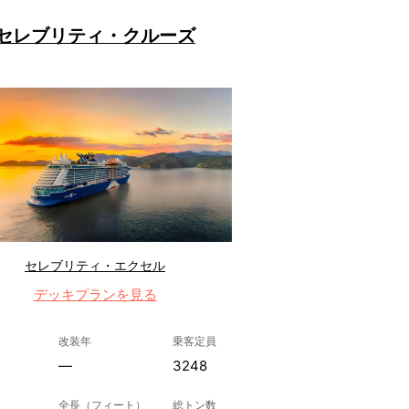
セレブリティ・クルーズ
セレブリティ・エクセル
デッキプランを見る
改装年
乗客定員
—
3248
全長（フィート）
総トン数