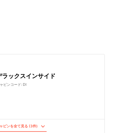
検索する
デラックスインサイド
ャビンコード
:
DI
ャビンを全て見る (3件)