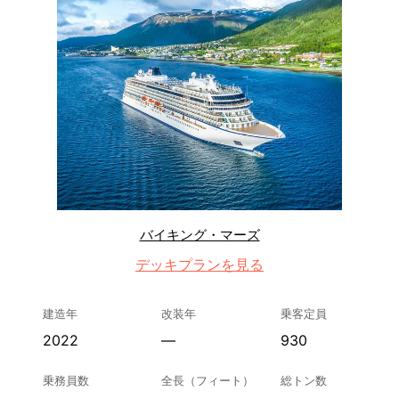
バイキング・マーズ
デッキプランを見る
建造年
改装年
乗客定員
2022
—
930
乗務員数
全長（フィート）
総トン数