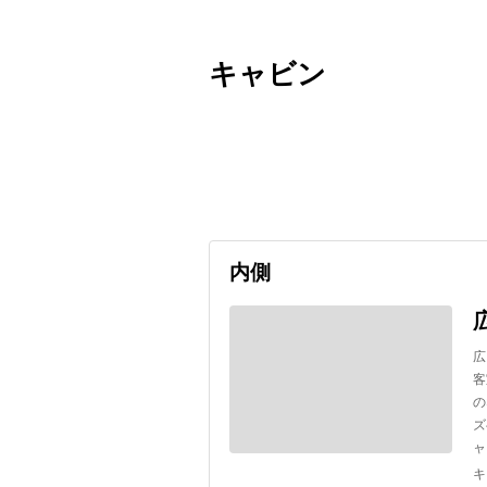
キャビン
出発日
利用者数
2027/07/09
内側
広
客
の
ズ
ャ
キ