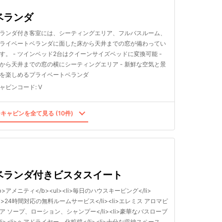
ベランダ
ランダ付き客室には、シーティングエリア、フルバスルーム、
ライベートベランダに面した床から天井までの窓が備わってい
す。 - ツインベッド2台はクイーンサイズベッドに変換可能 -
から天井までの窓の横にシーティングエリア - 新鮮な空気と景
を楽しめるプライベートベランダ
ャビンコード
:
V
キャビンを全て見る (10件)
ベランダ付きビスタスイート
b>アメニティ</b><ul><li>毎日のハウスキーピング</li>
li>24時間対応の無料ルームサービス</li><li>エレミス アロマピ
ア ソープ、ローション、シャンプー</li><li>豪華なバスローブ
/li><li>ヘアドライヤー、化粧鏡</li><li>十分な収納スペース