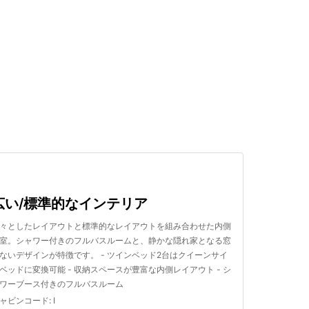
検索する
広い/標準的なインテリア
々としたレイアウトと標準的なレイアウトを組み合わせた内側
室。シャワー付きのフルバスルームと、静かな隠れ家となる窓
ないデザインが特徴です。 - ツインベッド2台はクイーンサイ
ベッドに変換可能 - 収納スペースが豊富な内側レイアウト - シ
ワーブース付きのフルバスルーム
ャビンコード
:
I