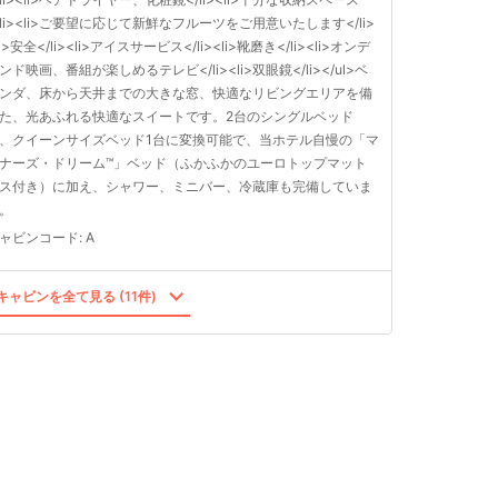
/li><li>ご要望に応じて新鮮なフルーツをご用意いたします</li>
li>安全</li><li>アイスサービス</li><li>靴磨き</li><li>オンデ
ンド映画、番組が楽しめるテレビ</li><li>双眼鏡</li></ul>ベ
ンダ、床から天井までの大きな窓、快適なリビングエリアを備
た、光あふれる快適なスイートです。2台のシングルベッド
、クイーンサイズベッド1台に変換可能で、当ホテル自慢の「マ
ナーズ・ドリーム™」ベッド（ふかふかのユーロトップマット
ス付き）に加え、シャワー、ミニバー、冷蔵庫も完備していま
。
ャビンコード
:
A
ャビンを全て見る (11件)