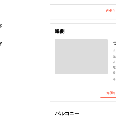
内側キ
ド
海側
ド
広
光
す
然
級
キ
海側キ
バルコニー