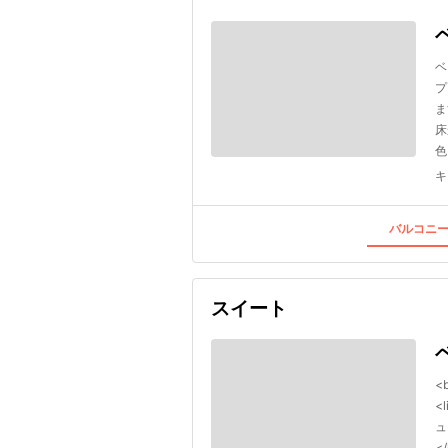
ベ
プ
ま
床
色
キ
バルコニー
スイート
<
<
ュ
<