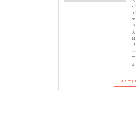
<
<
マ
ラ
え
は
リ
レ
す
キ
スイートキ