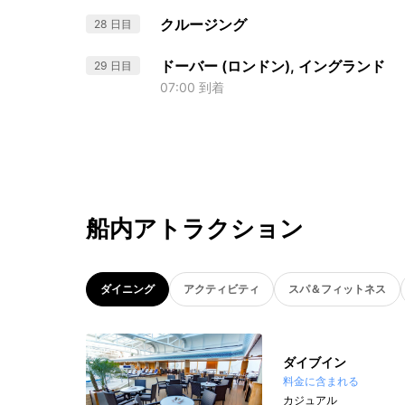
クルージング
28 日目
ドーバー (ロンドン), イングランド
29 日目
07:00 到着
船内アトラクション
ダイニング
アクティビティ
スパ＆フィットネス
ダイブイン
料金に含まれる
カジュアル