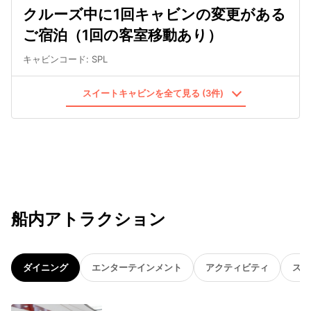
クルーズ中に1回キャビンの変更がある
ご宿泊（1回の客室移動あり）
キャビンコード
:
SPL
スイートキャビンを全て見る (3件)
船内アトラクション
ダイニング
エンターテインメント
アクティビティ
スパ