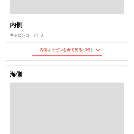
内側
キャビンコード
:
IB
内側キャビンを全て見る (3件)
海側