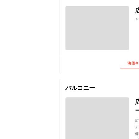
キ
海側キ
バルコニー
広
ア
備