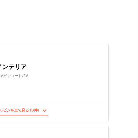
検索する
インテリア
ャビンコード
:
1V
ャビンを全て見る (6件)