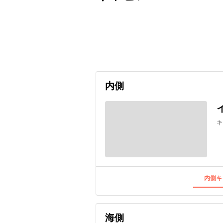
出発日
利用者数
2027/05/24
内側
キ
内側キ
海側