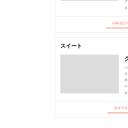
グ
キ
バルコニー
スイート
バ
ろ
台
ム
キ
スイート