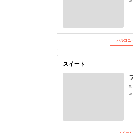
キ
バルコニー
スイート
客
キ
スイート