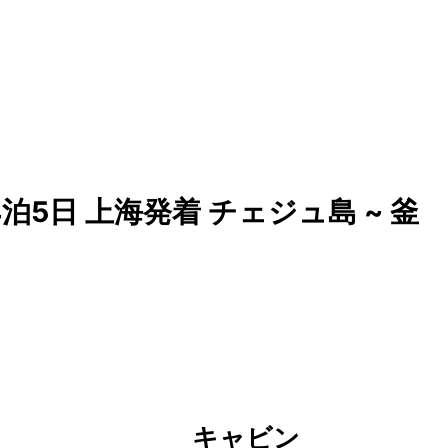
5日 上海発着 チェジュ島 ~ 釜
キャビン