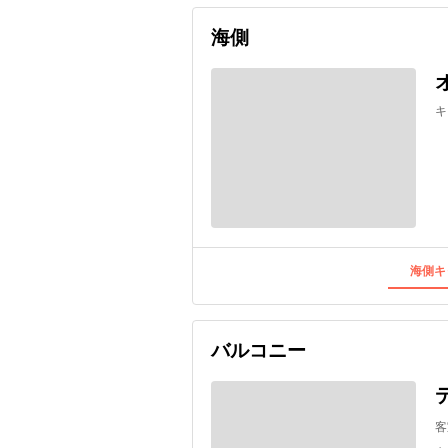
海側
キ
海側キ
バルコニー
客