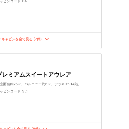
ャビンコード
:
BA
キャビンを全て見る (7件)
プレミアムスイートアウレア
室面積約25㎡、バルコニー約6㎡、デッキ9〜14階。
ャビンコード
:
SL1
キャビンを全て見る (8件)