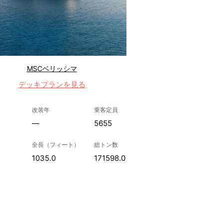
MSCベリッシマ
デッキプランを見る
改装年
乗客定員
—
5655
全長（フィート）
総トン数
1035.0
171598.0