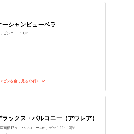
オーシャンビューベラ
ャビンコード
:
OB
ャビンを全て見る (5件)
デラックス・バルコニー（アウレア）
室面積17㎡、バルコニー4㎡、デッキ11～13階