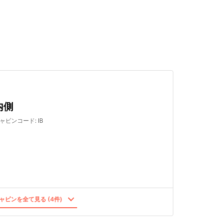
検索する
内側
ャビンコード
:
IB
ャビンを全て見る (4件)