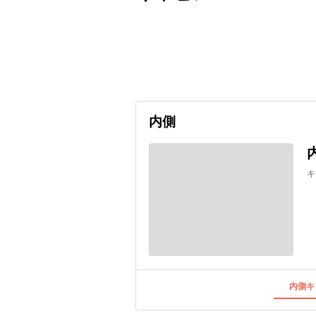
出発日
利用者数
2027/01/24
内側
キ
内側キ