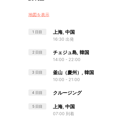
地図を表示
上海, 中国
1 日目
16:30 出発
チェジュ島, 韓国
2 日目
14:00 - 22:00
釜山（慶州）, 韓国
3 日目
10:00 - 21:00
クルージング
4 日目
上海, 中国
5 日目
07:00 到着