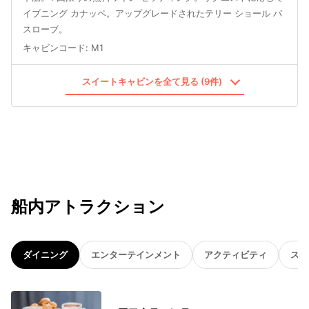
イブニング カナッペ。アップグレードされたテリー ショール バ
スローブ。
キャビンコード
:
M1
スイートキャビンを全て見る (9件)
船内アトラクション
ダイニング
エンターテインメント
アクティビティ
スパ