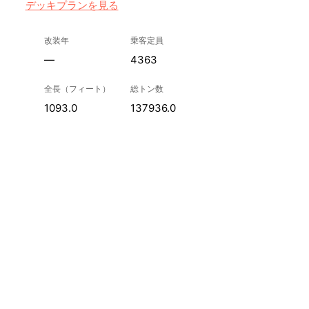
デッキプランを見る
改装年
乗客定員
—
4363
全長（フィート）
総トン数
1093.0
137936.0