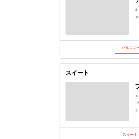
キ
キ
バルコニー
スイート
キ
1
キ
スイートキ