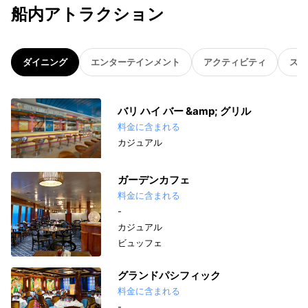
船内アトラクション
ダイニング
エンターテインメント
アクティビティ
スパ
バリ ハイ バー &amp; グリル
料金に含まれる
カジュアル
ガーデンカフェ
料金に含まれる
-
カジュアル
ビュッフェ
グランドパシフィック
料金に含まれる
-