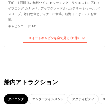
下船。1 回限りの無料ワイン セッティング。リクエストに応じて
イブニング カナッペ。アップグレードされたテリー ショール バ
スローブ。毎日朝食とディナーに営業。航海日にはランチも営
業。
キャビンコード
:
M1
スイートキャビンを全て見る (11件)
船内アトラクション
ダイニング
エンターテインメント
アクティビティ
スパ