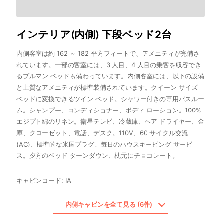
インテリア(内側) 下段ベッド2台
内側客室は約 162 ～ 182 平方フィートで、アメニティが完備さ
れています。一部の客室には、3 人目、4 人目の乗客を収容でき
るプルマン ベッドも備わっています。内側客室には、以下の設備
と上質なアメニティが標準装備されています。クイーン サイズ
ベッドに変換できるツイン ベッド。シャワー付きの専用バスルー
ム。シャンプー、コンディショナー、ボディ ローション。100%
エジプト綿のリネン。衛星テレビ、冷蔵庫、ヘア ドライヤー、金
庫、クローゼット、電話、デスク。110V、60 サイクル交流
(AC)、標準的な米国プラグ。毎日のハウスキーピング サービ
ス。夕方のベッド ターンダウン、枕元にチョコレート。
キャビンコード
:
IA
内側キャビンを全て見る (6件)