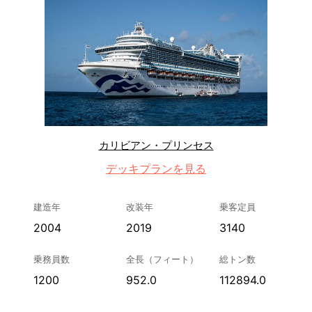
カリビアン・プリンセス
デッキプランを見る
建造年
改装年
乗客定員
2004
2019
3140
乗務員数
全長（フィート）
総トン数
1200
952.0
112894.0