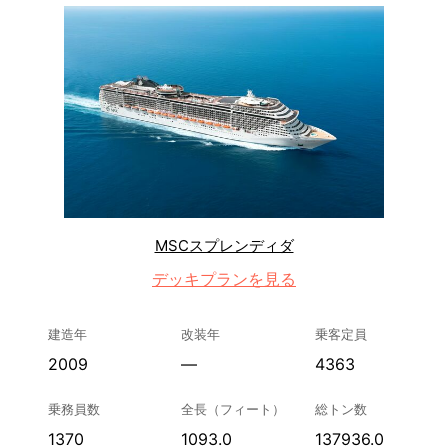
MSCスプレンディダ
デッキプランを見る
建造年
改装年
乗客定員
2009
—
4363
乗務員数
全長（フィート）
総トン数
1370
1093.0
137936.0