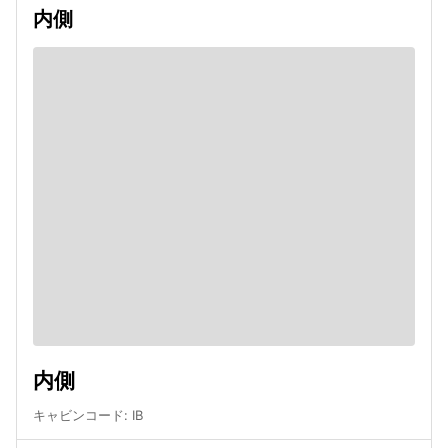
内側
内側
キャビンコード
:
IB