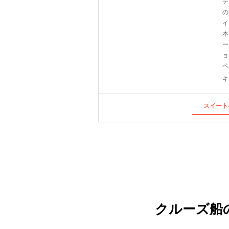
テ
の
イ
本
ー
ョ
ペ
キ
スイート
クルーズ船