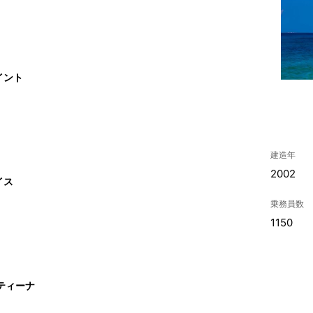
イント
建造年
2002
イス
乗務員数
1150
ティーナ