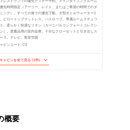
ィレストランでの優先ディナー予約。メインダイニングルーム
優先時間指定（アーリー、レイト、またはご希望の時間でのダ
ニング）。すべての港での優先下船。大型ボトルウォーター2
。ピロートップマットレス。バスローブ。専属ルームスチュワ
ド。柔らかく快適なリネン（カーニバルコンフォートコレクシ
ン）。貴重品用の室内金庫。十分なクローゼットと引き出しス
ース。テレビ。客室空調
ャビンコード
:
CS
キャビンを全て見る (3件)
の概要