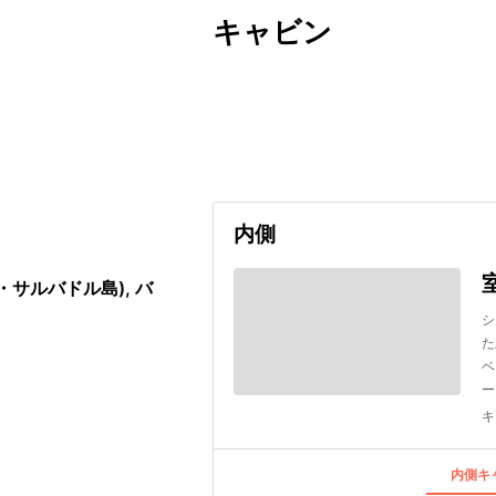
キャビン
出発日
利用者数
2026/09/17
内側
サルバドル島), バ
シ
た
ベ
ー
キ
内側キャ