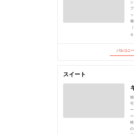
シ
プ
ッ
備
（
キ
バルコニー
スイート
独
可
ー
ベ
椅
の