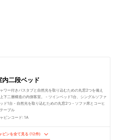
検索する
室内二段ベッド
ャワー付きバスタブと自然光を取り込むための丸窓2つを備え
上下二層構造の内側客室。 - ツインベッド1台、シングルソファ
ッド1台 - 自然光を取り込むための丸窓2つ - ソファ席とコーヒ
テーブル
ャビンコード
:
1A
ビンを全て見る (12件)