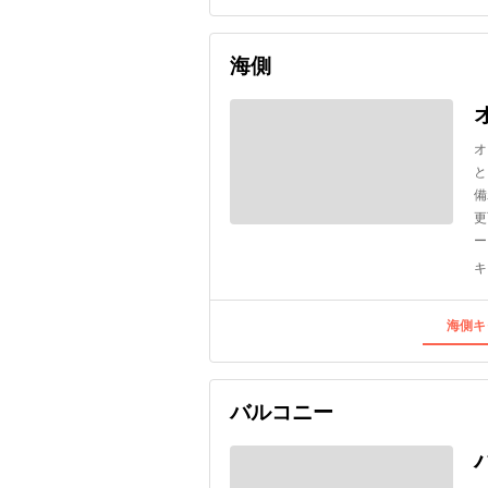
海側
オ
と
備
更
ー
キ
海側キ
バルコニー