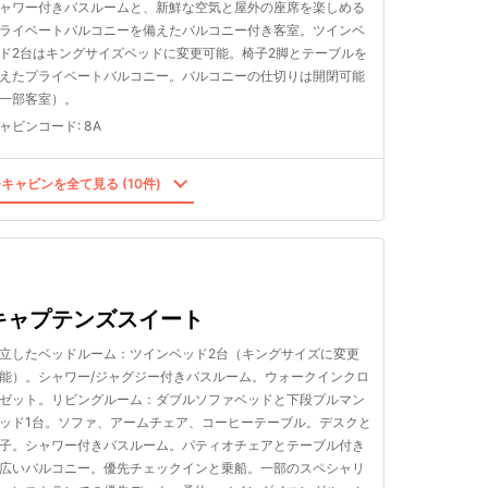
ャワー付きバスルームと、新鮮な空気と屋外の座席を楽しめる
ライベートバルコニーを備えたバルコニー付き客室。ツインベ
ド2台はキングサイズベッドに変更可能。椅子2脚とテーブルを
えたプライベートバルコニー。バルコニーの仕切りは開閉可能
一部客室）。
ャビンコード
:
8A
キャビンを全て見る (10件)
キャプテンズスイート
立したベッドルーム：ツインベッド2台（キングサイズに変更
能）。シャワー/ジャグジー付きバスルーム。ウォークインクロ
ゼット。リビングルーム：ダブルソファベッドと下段プルマン
ッド1台。ソファ、アームチェア、コーヒーテーブル。デスクと
子。シャワー付きバスルーム。パティオチェアとテーブル付き
広いバルコニー。優先チェックインと乗船。一部のスペシャリ