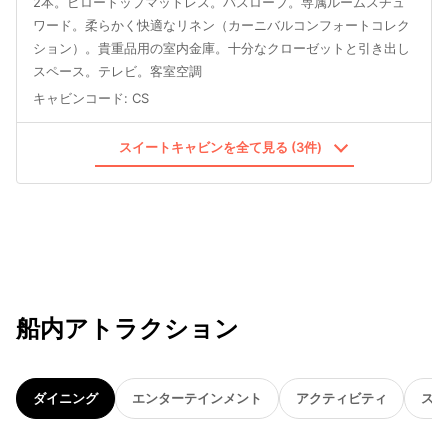
2本。ピロートップマットレス。バスローブ。専属ルームスチュ
ワード。柔らかく快適なリネン（カーニバルコンフォートコレク
ション）。貴重品用の室内金庫。十分なクローゼットと引き出し
スペース。テレビ。客室空調
キャビンコード
:
CS
スイートキャビンを全て見る (3件)
船内アトラクション
ダイニング
エンターテインメント
アクティビティ
スパ