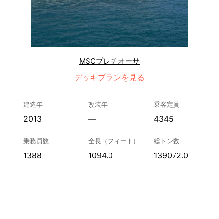
MSCプレチオーサ
デッキプランを見る
建造年
改装年
乗客定員
2013
—
4345
乗務員数
全長（フィート）
総トン数
1388
1094.0
139072.0