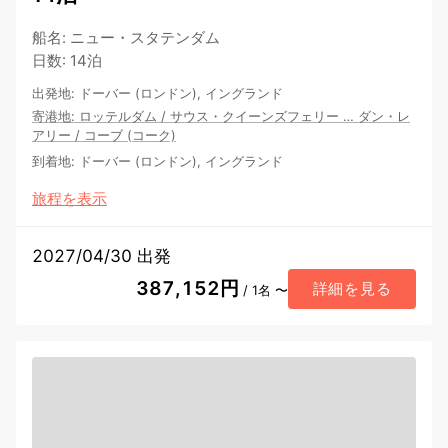
船名
:
ニュー・スタテンダム
日数
:
14泊
出発地
:
ドーバー (ロンドン), イングランド
寄港地
:
ロッテルダム
/
サウス・クイーンズフェリー
…
ダン・レ
アリー
/
コーブ (コーク)
到着地
:
ドーバー (ロンドン), イングランド
旅程を表示
2027/04/30 出発
387,152円
詳細を見る
/ 1名 〜