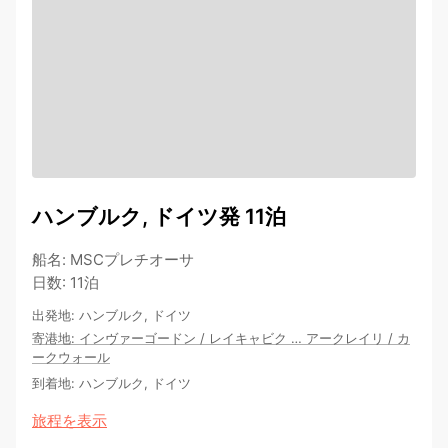
ハンブルク, ドイツ発 11泊
船名
:
MSCプレチオーサ
日数
:
11泊
出発地
:
ハンブルク, ドイツ
寄港地
:
インヴァーゴードン
/
レイキャビク
…
アークレイリ
/
カ
ークウォール
到着地
:
ハンブルク, ドイツ
旅程を表示