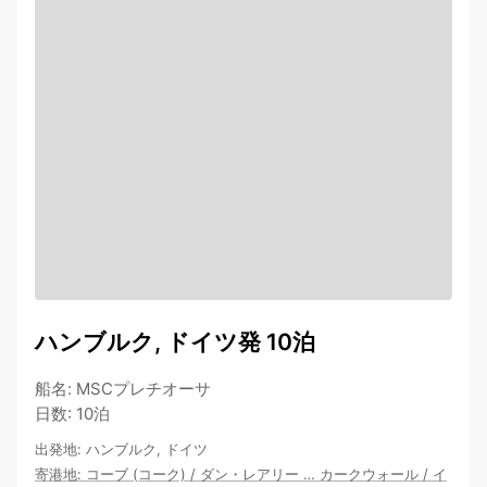
ハンブルク, ドイツ発 10泊
船名
:
MSCプレチオーサ
日数
:
10泊
出発地
:
ハンブルク, ドイツ
寄港地
:
コーブ (コーク)
/
ダン・レアリー
…
カークウォール
/
イ