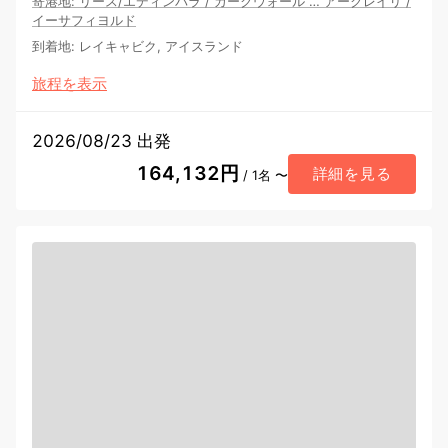
寄港地
:
リース/エディンバラ
/
カークウォール
…
アークレイリ
/
イーサフィヨルド
到着地
:
レイキャビク, アイスランド
旅程を表示
2026/08/23 出発
164,132円
詳細を見る
/ 1名 〜