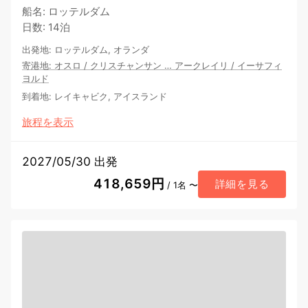
船名
:
ロッテルダム
日数
:
14泊
出発地
:
ロッテルダム, オランダ
寄港地
:
オスロ
/
クリスチャンサン
…
アークレイリ
/
イーサフィ
ヨルド
到着地
:
レイキャビク, アイスランド
旅程を表示
2027/05/30 出発
418,659円
詳細を見る
/ 1名 〜