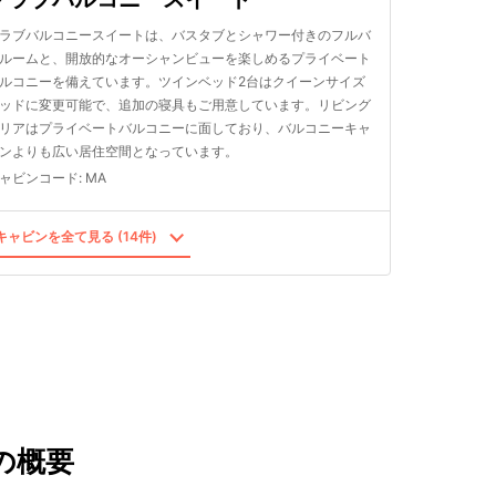
ラブバルコニースイートは、バスタブとシャワー付きのフルバ
ルームと、開放的なオーシャンビューを楽しめるプライベート
ルコニーを備えています。ツインベッド2台はクイーンサイズ
ッドに変更可能で、追加の寝具もご用意しています。リビング
リアはプライベートバルコニーに面しており、バルコニーキャ
ンよりも広い居住空間となっています。
ャビンコード
:
MA
ャビンを全て見る (14件)
の概要