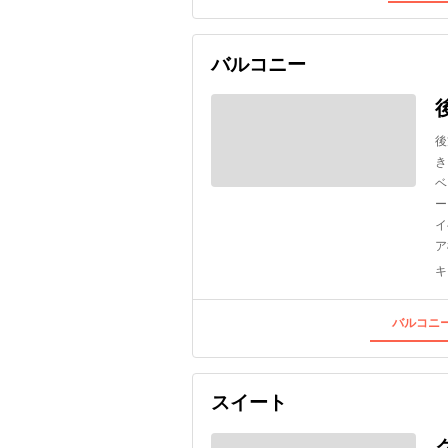
バルコニー
後
き
ベ
ー
イ
ア
キ
バルコニー
スイート