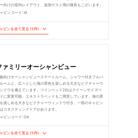
ー向けの室内レイアウト、追加ゲスト用の寝具もございます。
ャビンコード
:
I4
ャビンを全て見る (5件)
ファミリーオーシャンビュー
族向けオーシャンビューステートルーム。シャワー付きフルバ
ルームと、広々とした海の景色を楽しめる大きなピクチャーウ
ンドウを備えています。ツインベッド2台はクイーンサイズベ
ドに変更可能、エキストラベッドもご用意しています。海の景
を楽しめる大きなピクチャーウィンドウ付き。一部のキャビン
はコネクティングドアがあります。
ャビンコード
:
O4
ャビンを全て見る (5件)