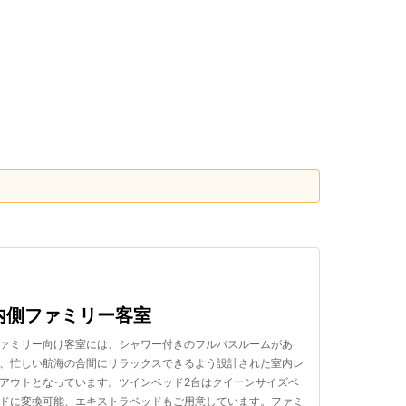
検索する
内側ファミリー客室
ァミリー向け客室には、シャワー付きのフルバスルームがあ
、忙しい航海の合間にリラックスできるよう設計された室内レ
アウトとなっています。ツインベッド2台はクイーンサイズベ
ドに変換可能、エキストラベッドもご用意しています。ファミ