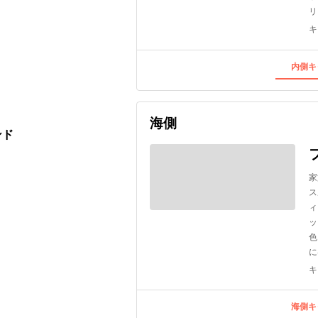
リ
キ
内側キ
海側
ンド
家
ス
ィ
ッ
色
に
キ
海側キ