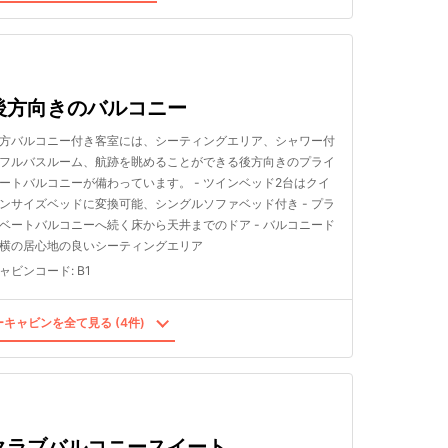
後方向きのバルコニー
方バルコニー付き客室には、シーティングエリア、シャワー付
フルバスルーム、航跡を眺めることができる後方向きのプライ
ートバルコニーが備わっています。 - ツインベッド2台はクイ
ンサイズベッドに変換可能、シングルソファベッド付き - プラ
ベートバルコニーへ続く床から天井までのドア - バルコニード
横の居心地の良いシーティングエリア
ャビンコード
:
B1
キャビンを全て見る (4件)
クラブバルコニースイート