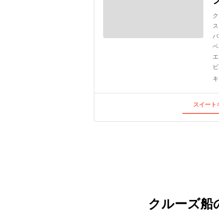
ク
ス
バ
ベ
エ
ビ
キ
スイートキ
クルーズ船