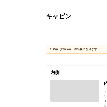
キャビン
出発日
利用者数
2027/08/15
※ 来年（2027年）の出発になります
内側
フ
り
イ
ッ