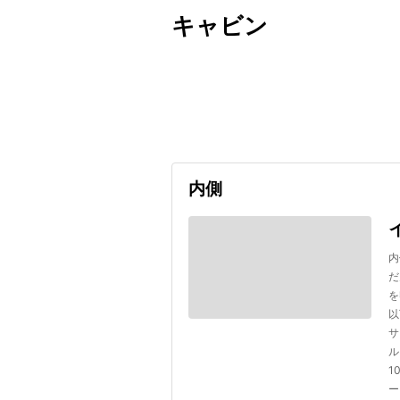
キャビン
出発日
利用者数
2026/10/03
内側
内
だ
を
以
サ
ル
1
ー