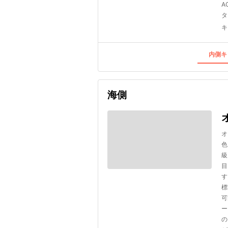
A
タ
キ
内側キ
海側
オ
色
級
目
す
標
可
ー
の