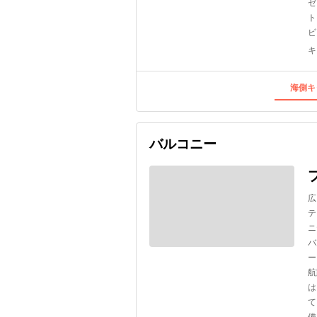
ゼ
ト
ビ
キ
海側キ
バルコニー
広
テ
ニ
バ
ー
航
は
て
備