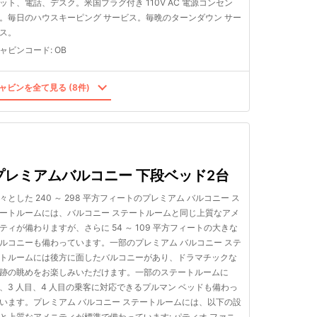
ット、電話、デスク。米国プラグ付き 110V AC 電源コンセン
。毎日のハウスキーピング サービス。毎晩のターンダウン サー
ス。
ャビンコード
:
OB
ャビンを全て見る (8件)
プレミアムバルコニー 下段ベッド2台
々とした 240 ～ 298 平方フィートのプレミアム バルコニー ス
ートルームには、バルコニー ステートルームと同じ上質なアメ
ティが備わりますが、さらに 54 ～ 109 平方フィートの大きな
ルコニーも備わっています。一部のプレミアム バルコニー ステ
トルームには後方に面したバルコニーがあり、ドラマチックな
跡の眺めをお楽しみいただけます。一部のステートルームに
、3 人目、4 人目の乗客に対応できるプルマン ベッドも備わっ
います。プレミアム バルコニー ステートルームには、以下の設
と上質なアメニティが標準で備わっています: パティオ ファニ