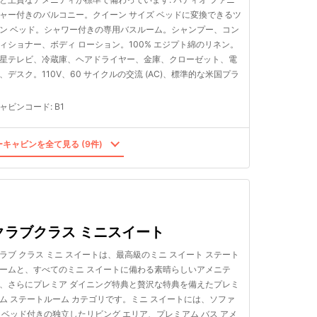
ャー付きのバルコニー。クイーン サイズ ベッドに変換できるツ
ン ベッド。シャワー付きの専用バスルーム。シャンプー、コン
ィショナー、ボディ ローション。100% エジプト綿のリネン。
星テレビ、冷蔵庫、ヘアドライヤー、金庫、クローゼット、電
、デスク。110V、60 サイクルの交流 (AC)、標準的な米国プラ
ャビンコード
:
B1
キャビンを全て見る (9件)
クラブクラス ミニスイート
ラブ クラス ミニ スイートは、最高級のミニ スイート ステート
ームと、すべてのミニ スイートに備わる素晴らしいアメニテ
、さらにプレミア ダイニング特典と贅沢な特典を備えたプレミ
ム ステートルーム カテゴリです。ミニ スイートには、ソファ
 ベッド付きの独立したリビング エリア、プレミアム バス アメ