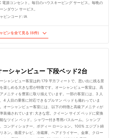
C 電源コンセント。毎日のハウスキーピング サービス。毎晩の
ーンダウン サービス。
ャビンコード
:
IA
ャビンを全て見る (6件)
オーシャンビュー 下段ベッド2台
ーシャンビュー客室は約 179 平方フィートで、思い出に残る景
を楽しめる大きな窓が特徴です。オーシャンビュー客室は、高
アメニティを豊富に取り揃えています。一部の客室には、3 人
、4 人目の乗客に対応できるプルマン ベッドも備わっていま
。オーシャンビュー客室には、以下の特徴と高級アメニティが
準装備されています: 大きな窓。クイーン サイズ ベッドに変換
能なツイン ベッド。シャワー付き専用バスルーム。シャンプ
、コンディショナー、ボディー ローション。100% エジプト綿
リネン。衛星テレビ、冷蔵庫、ヘアドライヤー、金庫、クロー