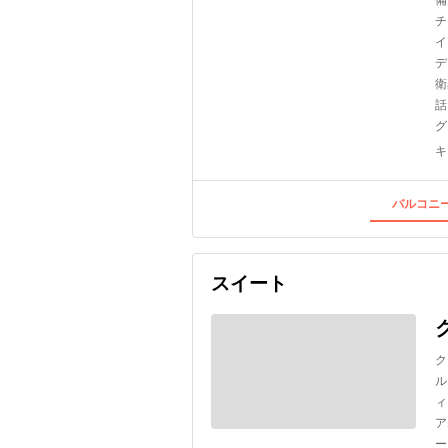
チ
イ
デ
衛
話
グ
キ
バルコニー
スイート
ク
ル
ィ
ア
ー