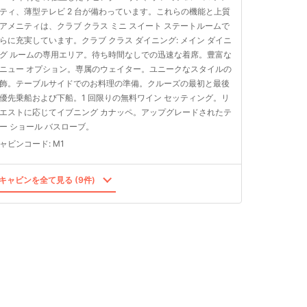
ティ、薄型テレビ 2 台が備わっています。これらの機能と上質
アメニティは、クラブ クラス ミニ スイート ステートルームで
らに充実しています。クラブ クラス ダイニング: メイン ダイニ
グ ルームの専用エリア。待ち時間なしでの迅速な着席。豊富な
ニュー オプション。専属のウェイター。ユニークなスタイルの
飾。テーブルサイドでのお料理の準備。クルーズの最初と最後
優先乗船および下船。1 回限りの無料ワイン セッティング。リ
エストに応じてイブニング カナッペ。アップグレードされたテ
ー ショール バスローブ。
ャビンコード
:
M1
キャビンを全て見る (9件)