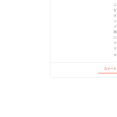
ニ
な
さ
ン
メ
装
に
ク
リ
キ
スイート