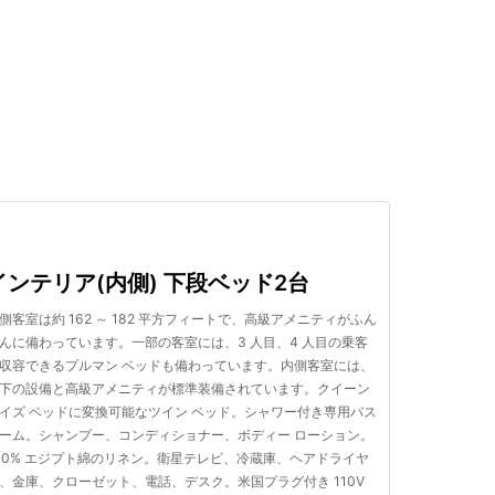
検索する
インテリア(内側) 下段ベッド2台
側客室は約 162 ～ 182 平方フィートで、高級アメニティがふん
んに備わっています。一部の客室には、3 人目、4 人目の乗客
収容できるプルマン ベッドも備わっています。内側客室には、
下の設備と高級アメニティが標準装備されています。クイーン
イズ ベッドに変換可能なツイン ベッド。シャワー付き専用バス
ーム。シャンプー、コンディショナー、ボディー ローション。
00% エジプト綿のリネン。衛星テレビ、冷蔵庫、ヘアドライヤ
、金庫、クローゼット、電話、デスク。米国プラグ付き 110V