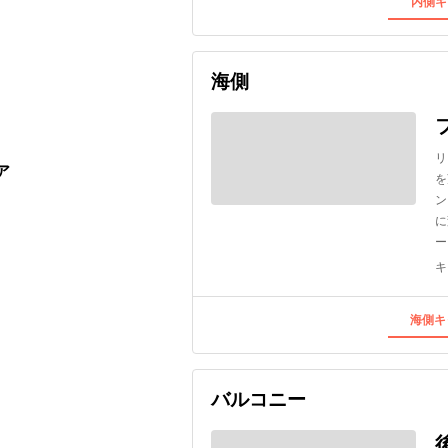
内側キ
海側
リ
ア
を
ン
に
ー
キ
海側キ
バルコニー