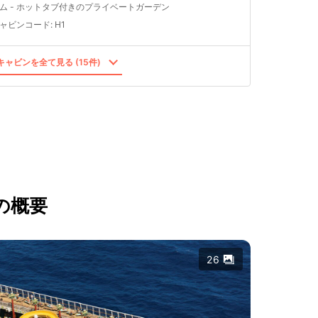
ム - ホットタブ付きのプライベートガーデン
ャビンコード
:
H1
ャビンを全て見る (15件)
の概要
26