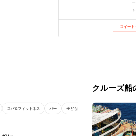
ー
キ
スイートキ
クルーズ船
スパ＆フィットネス
バー
子ども向け