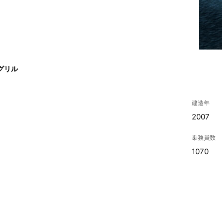
グリル
建造年
2007
乗務員数
1070