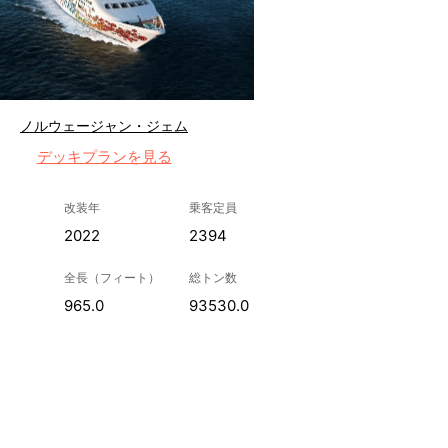
ノルウェージャン・ジェム
デッキプランを見る
改装年
乗客定員
2022
2394
全長（フィート）
総トン数
965.0
93530.0