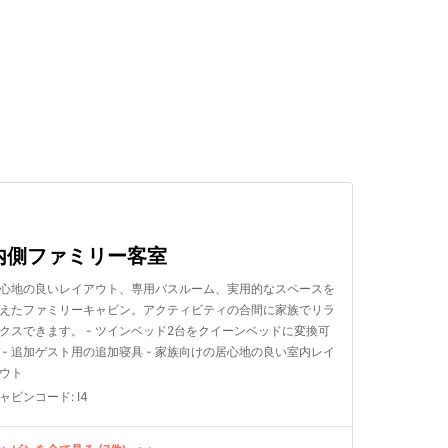
検索する
内側ファミリー客室
心地の良いレイアウト、専用バスルーム、実用的なスペースを
えたファミリーキャビン。アクティビティの合間に家族でリラ
クスできます。 - ツインベッド2台をクイーンベッドに変換可
 - 追加ゲスト用の追加寝具 - 家族向けの居心地の良い室内レイ
ウト
ャビンコード
:
I4