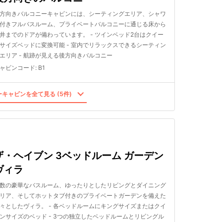
方向きバルコニーキャビンには、シーティングエリア、シャワ
付きフルバスルーム、プライベートバルコニーに通じる床から
井までのドアが備わっています。 - ツインベッド2台はクイー
サイズベッドに変換可能 - 室内でリラックスできるシーティン
エリア - 航跡が見える後方向きバルコニー
ャビンコード
:
B1
キャビンを全て見る (5件)
ザ・ヘイブン 3ベッドルーム ガーデン
ヴィラ
数の豪華なバスルーム、ゆったりとしたリビングとダイニング
リア、そしてホットタブ付きのプライベートガーデンを備えた
々としたヴィラ。 - 各ベッドルームにキングサイズまたはクイ
ンサイズのベッド - 3つの独立したベッドルームとリビングル