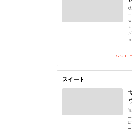
後
ー
天
ン
グ
キ
バルコニー
スイート
複
エ
広
ー