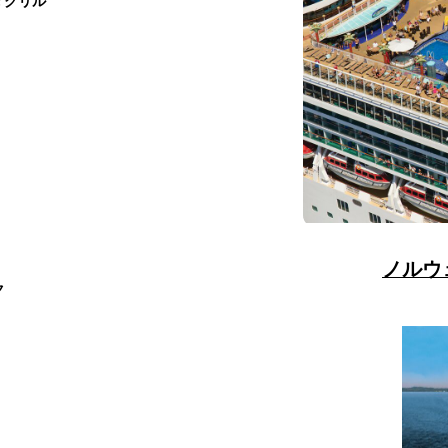
; グリル
ノルウ
ク