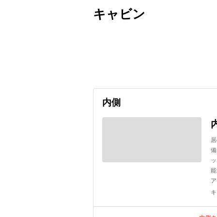
キャビン
出発日
利用者数
2026/09/27
内側
居
備
ッ
能
ア
キ