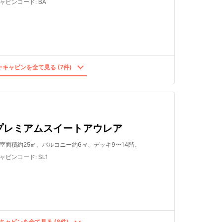
ャビンコード
:
BA
キャビンを全て見る (7件)
プレミアムスイートアウレア
室面積約25㎡、バルコニー約6㎡、デッキ9〜14階。
ャビンコード
:
SL1
キャビンを全て見る (8件)