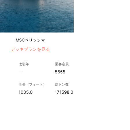
MSCベリッシマ
デッキプランを見る
改装年
乗客定員
—
5655
全長（フィート）
総トン数
1035.0
171598.0