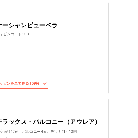
オーシャンビューベラ
ャビンコード
:
OB
ャビンを全て見る (5件)
デラックス・バルコニー（アウレア）
室面積17㎡、バルコニー4㎡、デッキ11～13階