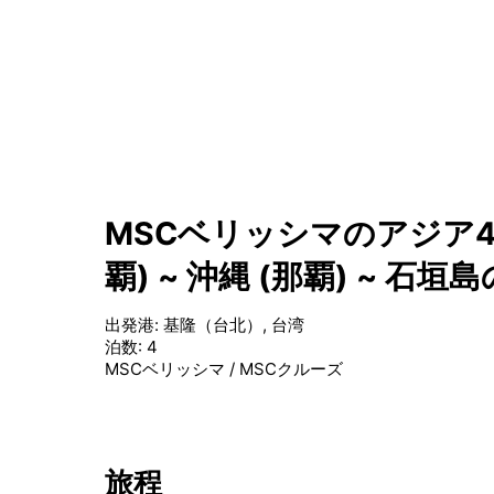
MSCベリッシマのアジア4
覇) ~ 沖縄 (那覇) ~ 石
出発港
:
基隆（台北）, 台湾
泊数
:
4
MSCベリッシマ
/
MSCクルーズ
旅程