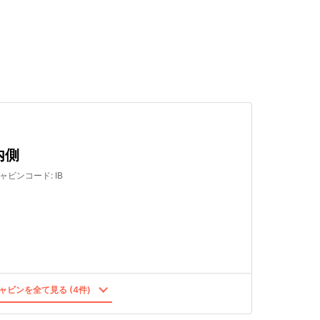
検索する
内側
ャビンコード
:
IB
ャビンを全て見る (4件)