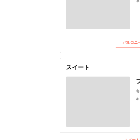
キ
バルコニー
スイート
客
キ
スイート