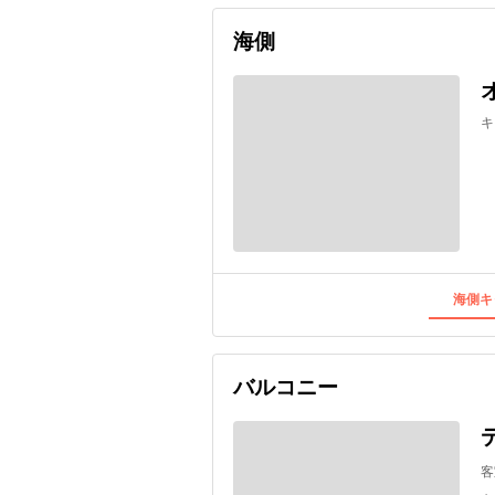
海側
キ
海側キ
バルコニー
客