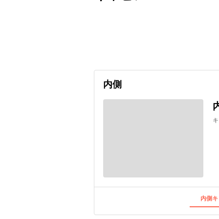
出発日
利用者数
undefined
内側
キ
内側キ