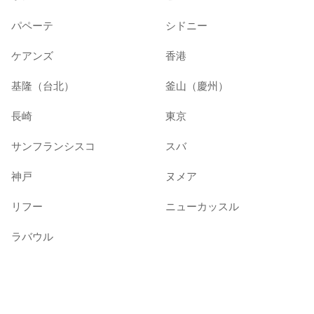
パペーテ
シドニー
ケアンズ
香港
基隆（台北）
釜山（慶州）
長崎
東京
サンフランシスコ
スバ
神戸
ヌメア
リフー
ニューカッスル
ラバウル