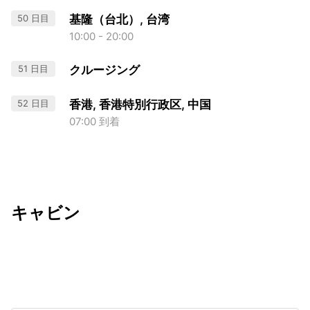
50 日目
基隆（台北）, 台湾
10:00 - 20:00
51 日目
クルージング
52 日目
香港, 香港特別行政区, 中国
07:00 到着
キャビン
出発日
利用者数
undefined