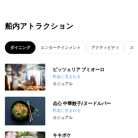
船内アトラクション
ダイニング
エンターテインメント
アクティビティ
スパ
ピッツェリア プミオーロ
料金に含まれる
カジュアル
点心 中華餃子/ヌードルバー
料金に含まれる
カジュアル
キキポケ