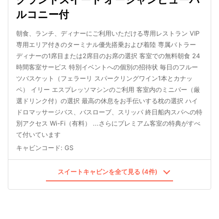
ルコニー付
朝食、ランチ、ディナーにご利用いただける専用レストラン VIP
専用エリア付きのターミナル優先搭乗および着陸 専属バトラー
ディナーの1席目または2席目のお席の選択 客室での無料朝食 24
時間客室サービス 特別イベントへの個別の招待状 毎日のフルー
ツバスケット（フェラーリ スパークリングワイン1本とカナッ
ペ） イリー エスプレッソマシンのご利用 客室内のミニバー（厳
選ドリンク付）の選択 最高の休息をお手伝いする枕の選択 ハイ
ドロマッサージバス、バスローブ、スリッパ 終日船内スパへの特
別アクセス Wi-Fi（有料） ...さらにプレミアム客室の特典がすべ
て付いています
キャビンコード
:
GS
スイートキャビンを全て見る (4件)