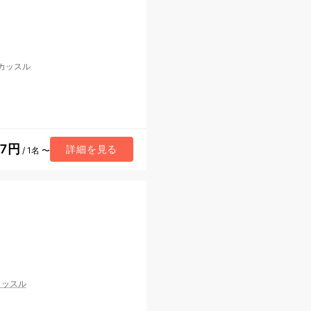
カッスル
97円
詳細を見る
/ 1名 〜
カッスル