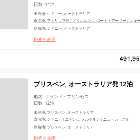
日数
:
14泊
出発地
:
シドニー, オーストラリア
寄港地
:
フィリップ島
/
メルボルン
…
ポート・アーサー
/
ニュ
到着地
:
シドニー, オーストラリア
旅程を表示
491,9
ブリスベン, オーストラリア発 12泊
船名
:
グランド・プリンセス
日数
:
12泊
出発地
:
ブリスベン, オーストラリア
寄港地
:
シドニー
/
エデン
…
メルボルン
/
ニューカッスル
到着地
:
ブリスベン, オーストラリア
旅程を表示