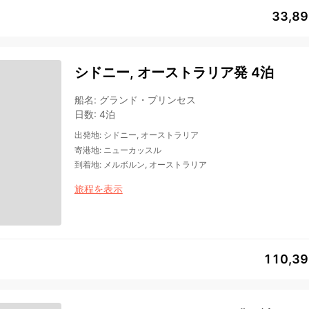
33,8
シドニー, オーストラリア発 4泊
船名
:
グランド・プリンセス
日数
:
4泊
出発地
:
シドニー, オーストラリア
寄港地
:
ニューカッスル
到着地
:
メルボルン, オーストラリア
旅程を表示
110,3