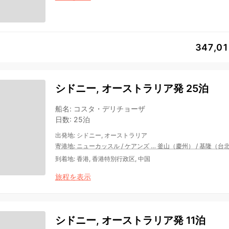
347,0
シドニー, オーストラリア発 25泊
船名
:
コスタ・デリチョーザ
日数
:
25泊
出発地
:
シドニー, オーストラリア
寄港地
:
ニューカッスル
/
ケアンズ
…
釜山（慶州）
/
基隆（台
到着地
:
香港, 香港特別行政区, 中国
旅程を表示
シドニー, オーストラリア発 11泊