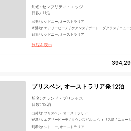
船名
:
セレブリティ・エッジ
日数
:
11泊
出発地
:
シドニー, オーストラリア
寄港地
:
エアリービーチ
/
ケアンズ
/
ポート・ダグラス
/
ニュー
到着地
:
シドニー, オーストラリア
旅程を表示
394,2
ブリスベン, オーストラリア発 12泊
船名
:
グランド・プリンセス
日数
:
12泊
出発地
:
ブリスベン, オーストラリア
寄港地
:
エアリービーチ
/
タウンズビル
…
ウィリス島
/
ニュー
到着地
:
シドニー, オーストラリア