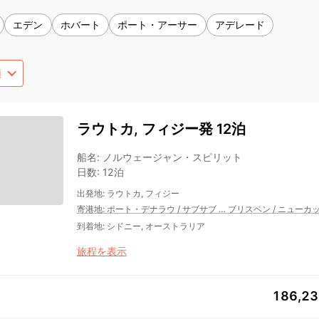
エデン
ホバート
ポート・アーサー
アデレード
ラウトカ, フィジー発 12泊
船名
:
ノルウェージャン・スピリット
日数
:
12泊
出発地
:
ラウトカ, フィジー
寄港地
:
ポート・デナラウ
/
サブサブ
…
ブリスベン
/
ニューカ
到着地
:
シドニー, オーストラリア
旅程を表示
186,2