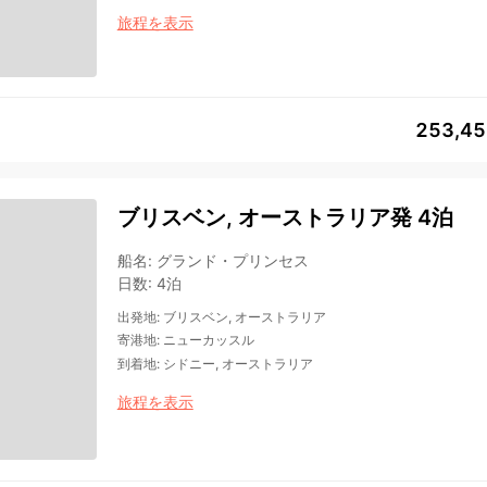
旅程を表示
253,4
ブリスベン, オーストラリア発 4泊
船名
:
グランド・プリンセス
日数
:
4泊
出発地
:
ブリスベン, オーストラリア
寄港地
:
ニューカッスル
到着地
:
シドニー, オーストラリア
旅程を表示