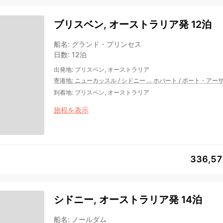
ブリスベン, オーストラリア発 12泊
船名
:
グランド・プリンセス
日数
:
12泊
出発地
:
ブリスベン, オーストラリア
寄港地
:
ニューカッスル
/
シドニー
…
ホバート
/
ポート・アー
到着地
:
ブリスベン, オーストラリア
旅程を表示
336,5
シドニー, オーストラリア発 14泊
船名
:
ノールダム